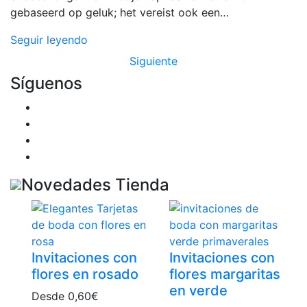
gebaseerd op geluk; het vereist ook een…
Seguir leyendo
Siguiente
Síguenos
Novedades Tienda
Invitaciones con
Invitaciones con
flores en rosado
flores margaritas
en verde
Desde
0,60
€