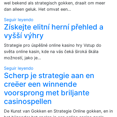
wel bekend als strategisch gokken, draait om meer
dan alleen geluk. Het omvat een…
Seguir leyendo
Získejte elitní herní přehled a
vyšší výhry
Strategie pro úspěšné online kasino hry Vstup do
světa online kasin, kde na vás čeká široká škála
možností, jako je…
Seguir leyendo
Scherp je strategie aan en
creëer een winnende
voorsprong met briljante
casinospellen
De Kunst van Gokken en Strategie Online gokken, en in