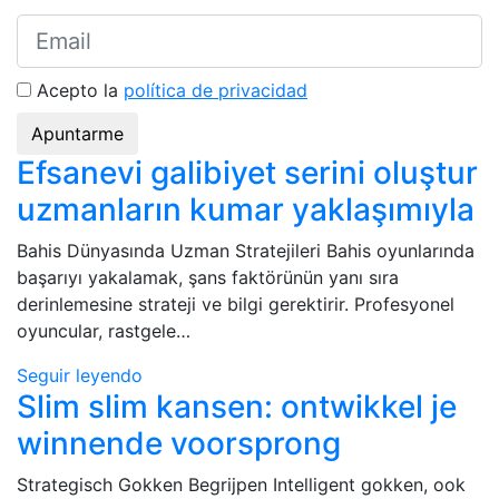
Acepto la
política de privacidad
Apuntarme
Efsanevi galibiyet serini oluştur
uzmanların kumar yaklaşımıyla
Bahis Dünyasında Uzman Stratejileri Bahis oyunlarında
başarıyı yakalamak, şans faktörünün yanı sıra
derinlemesine strateji ve bilgi gerektirir. Profesyonel
oyuncular, rastgele…
Seguir leyendo
Slim slim kansen: ontwikkel je
winnende voorsprong
Strategisch Gokken Begrijpen Intelligent gokken, ook