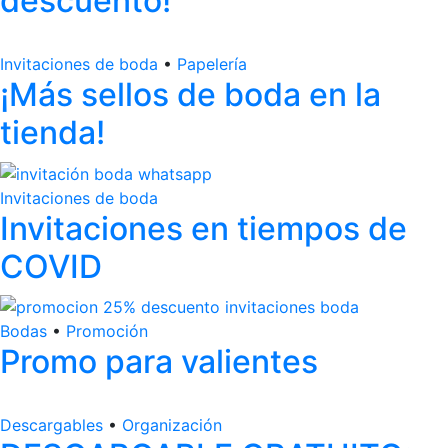
descuento!
Invitaciones de boda
•
Papelería
¡Más sellos de boda en la
tienda!
Invitaciones de boda
Invitaciones en tiempos de
COVID
Bodas
•
Promoción
Promo para valientes
Descargables
•
Organización