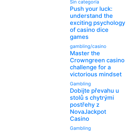
Sin categoría
Push your luck:
understand the
exciting psychology
of casino dice
games
gambling/casino
Master the
Crowngreen casino
challenge for a
victorious mindset
Gambling
Dobijte převahu u
stolů s chytrými
postřehy z
NovaJackpot
Casino
Gambling