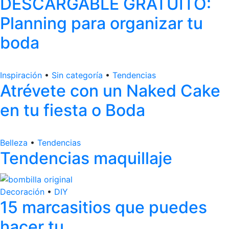
DESCARGABLE GRATUITO:
Planning para organizar tu
boda
Inspiración
•
Sin categoría
•
Tendencias
Atrévete con un Naked Cake
en tu fiesta o Boda
Belleza
•
Tendencias
Tendencias maquillaje
Decoración
•
DIY
15 marcasitios que puedes
hacer tu