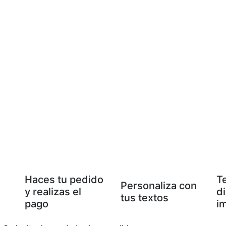
Haces tu pedido
T
Personaliza con
y realizas el
d
tus textos
pago
i