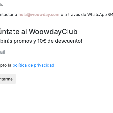
a.
ontactar a
hola@woowday.com
o a través de WhatsApp
64
úntate al WoowdayClub
ibirás promos y 10€ de descuento!
pto la
política de privacidad
ntarme