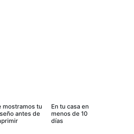
e mostramos tu
En tu casa en
iseño antes de
menos de 10
mprimir
días