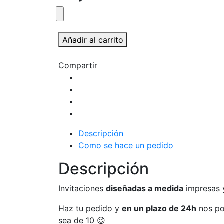
Diseño
Añadir al carrito
invitaciones
de
Compartir
boda
a
medida
cantidad
Descripción
Como se hace un pedido
Descripción
Invitaciones
diseñadas a medida
impresas y
Haz tu pedido y
en un plazo de 24h
nos po
sea de 10 😉