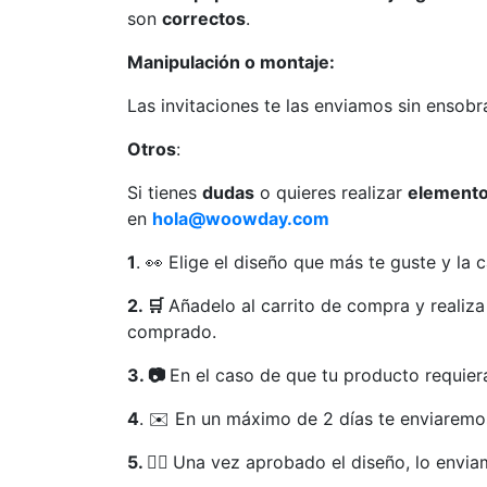
son
correctos
.
Manipulación o montaje:
Las invitaciones te las enviamos sin ensobr
Otros
:
Si tienes
dudas
o quieres realizar
elemento
en
hola@woowday.com
1
. 👀 Elige el diseño que más te guste y la 
2. 🛒
Añadelo al carrito de compra y realiz
comprado.
3. 📷
En el caso de que tu producto requier
4
. ✉️ En un máximo de 2 días te enviaremos
5. 👍🏻
Una vez aprobado el diseño, lo envia