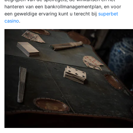
hanteren van een bankrollmanagementplan, en voor
een geweldige ervaring kunt u terecht bij
superbet
casino
.