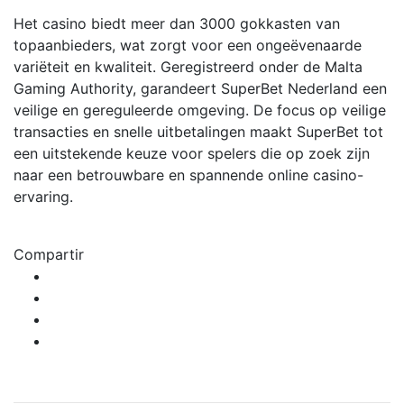
Het casino biedt meer dan 3000 gokkasten van
topaanbieders, wat zorgt voor een ongeëvenaarde
variëteit en kwaliteit. Geregistreerd onder de Malta
Gaming Authority, garandeert SuperBet Nederland een
veilige en gereguleerde omgeving. De focus op veilige
transacties en snelle uitbetalingen maakt SuperBet tot
een uitstekende keuze voor spelers die op zoek zijn
naar een betrouwbare en spannende online casino-
ervaring.
Compartir