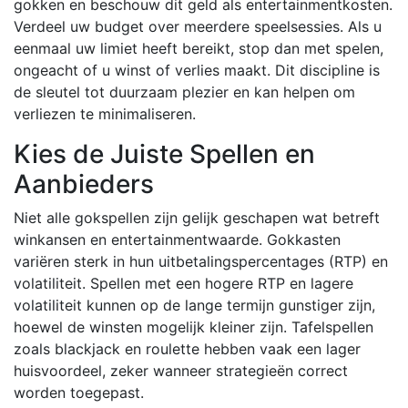
gokken en beschouw dit geld als entertainmentkosten.
Verdeel uw budget over meerdere speelsessies. Als u
eenmaal uw limiet heeft bereikt, stop dan met spelen,
ongeacht of u winst of verlies maakt. Dit discipline is
de sleutel tot duurzaam plezier en kan helpen om
verliezen te minimaliseren.
Kies de Juiste Spellen en
Aanbieders
Niet alle gokspellen zijn gelijk geschapen wat betreft
winkansen en entertainmentwaarde. Gokkasten
variëren sterk in hun uitbetalingspercentages (RTP) en
volatiliteit. Spellen met een hogere RTP en lagere
volatiliteit kunnen op de lange termijn gunstiger zijn,
hoewel de winsten mogelijk kleiner zijn. Tafelspellen
zoals blackjack en roulette hebben vaak een lager
huisvoordeel, zeker wanneer strategieën correct
worden toegepast.