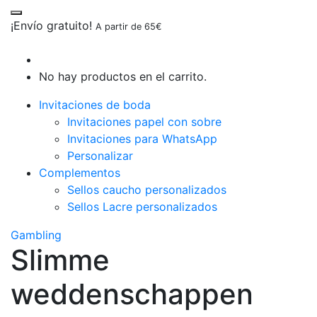
¡Envío gratuito!
A partir de 65€
No hay productos en el carrito.
Invitaciones de boda
Invitaciones papel con sobre
Invitaciones para WhatsApp
Personalizar
Complementos
Sellos caucho personalizados
Sellos Lacre personalizados
Gambling
Slimme
weddenschappen