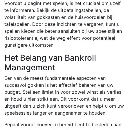
Voordat u begint met spelen, is het cruciaal om uzelf
te informeren. Bekijk de uitbetalingstabellen, de
volatiliteit van gokkasten en de huisvoordelen bij
tafelspellen. Door deze inzichten te vergaren, kunt u
spellen kiezen die beter aansluiten bij uw speelstijl en
risicotolerantie, wat de weg effent voor potentieel
gunstigere uitkomsten.
Het Belang van Bankroll
Management
Een van de meest fundamentele aspecten van
succesvol gokken is het effectief beheren van uw
budget. Stel een limiet in voor zowel winst als verlies
en houd u hier strikt aan. Dit voorkomt dat u meer
uitgeeft dan u zich kunt veroorloven en helpt u om uw
speelsessies langer en aangenamer te houden.
Bepaal vooraf hoeveel u bereid bent te besteden aan