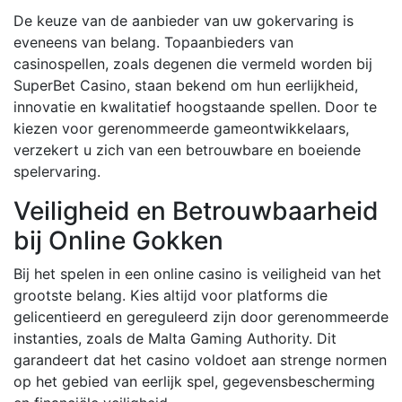
De keuze van de aanbieder van uw gokervaring is
eveneens van belang. Topaanbieders van
casinospellen, zoals degenen die vermeld worden bij
SuperBet Casino, staan bekend om hun eerlijkheid,
innovatie en kwalitatief hoogstaande spellen. Door te
kiezen voor gerenommeerde gameontwikkelaars,
verzekert u zich van een betrouwbare en boeiende
spelervaring.
Veiligheid en Betrouwbaarheid
bij Online Gokken
Bij het spelen in een online casino is veiligheid van het
grootste belang. Kies altijd voor platforms die
gelicentieerd en gereguleerd zijn door gerenommeerde
instanties, zoals de Malta Gaming Authority. Dit
garandeert dat het casino voldoet aan strenge normen
op het gebied van eerlijk spel, gegevensbescherming