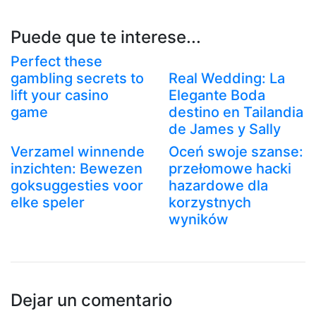
Puede que te interese...
Perfect these
gambling secrets to
Real Wedding: La
lift your casino
Elegante Boda
game
destino en Tailandia
de James y Sally
Verzamel winnende
Oceń swoje szanse:
inzichten: Bewezen
przełomowe hacki
goksuggesties voor
hazardowe dla
elke speler
korzystnych
wyników
Dejar un comentario