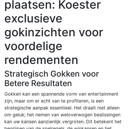
plaatsen: Koester
exclusieve
gokinzichten voor
voordelige
rendementen
Strategisch Gokken voor
Betere Resultaten
Gokken kan een spannende vorm van entertainment
zijn, maar om er echt van te profiteren, is een
strategische aanpak essentieel. Het draait niet alleen
om geluk; het nemen van weloverwogen beslissingen
kan uw kansen aanzienlijk vergroten. Dit betekent het
begrijpen van de spelregels, de winkansen en het