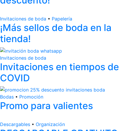
descuento!
Invitaciones de boda
•
Papelería
¡Más sellos de boda en la
tienda!
Invitaciones de boda
Invitaciones en tiempos de
COVID
Bodas
•
Promoción
Promo para valientes
Descargables
•
Organización