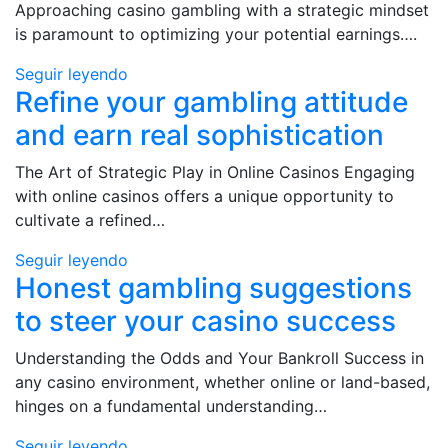
Approaching casino gambling with a strategic mindset
is paramount to optimizing your potential earnings….
Seguir leyendo
Refine your gambling attitude
and earn real sophistication
The Art of Strategic Play in Online Casinos Engaging
with online casinos offers a unique opportunity to
cultivate a refined…
Seguir leyendo
Honest gambling suggestions
to steer your casino success
Understanding the Odds and Your Bankroll Success in
any casino environment, whether online or land-based,
hinges on a fundamental understanding…
Seguir leyendo