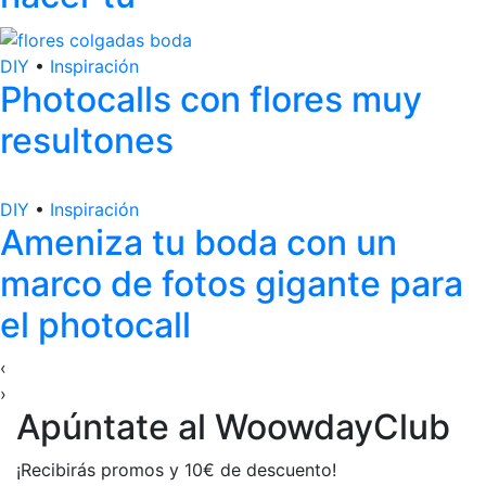
DIY
•
Inspiración
Photocalls con flores muy
resultones
DIY
•
Inspiración
Ameniza tu boda con un
marco de fotos gigante para
el photocall
‹
›
Apúntate al WoowdayClub
¡Recibirás promos y 10€ de descuento!