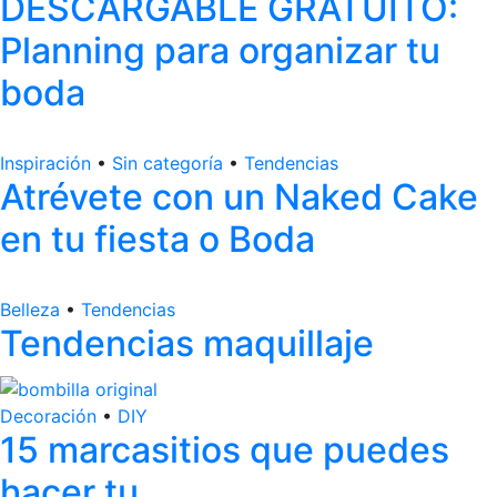
DESCARGABLE GRATUITO:
Planning para organizar tu
boda
Inspiración
•
Sin categoría
•
Tendencias
Atrévete con un Naked Cake
en tu fiesta o Boda
Belleza
•
Tendencias
Tendencias maquillaje
Decoración
•
DIY
15 marcasitios que puedes
hacer tu