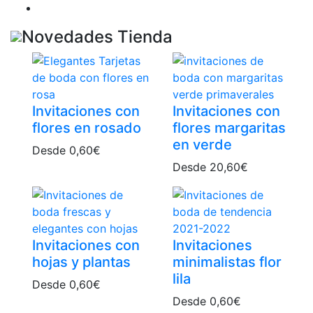
Novedades Tienda
Invitaciones con
Invitaciones con
flores en rosado
flores margaritas
en verde
Desde
0,60
€
Desde
20,60
€
Invitaciones con
Invitaciones
hojas y plantas
minimalistas flor
lila
Desde
0,60
€
Desde
0,60
€