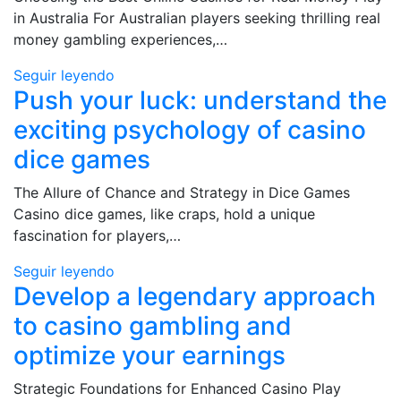
in Australia For Australian players seeking thrilling real
money gambling experiences,…
Seguir leyendo
Push your luck: understand the
exciting psychology of casino
dice games
The Allure of Chance and Strategy in Dice Games
Casino dice games, like craps, hold a unique
fascination for players,…
Seguir leyendo
Develop a legendary approach
to casino gambling and
optimize your earnings
Strategic Foundations for Enhanced Casino Play