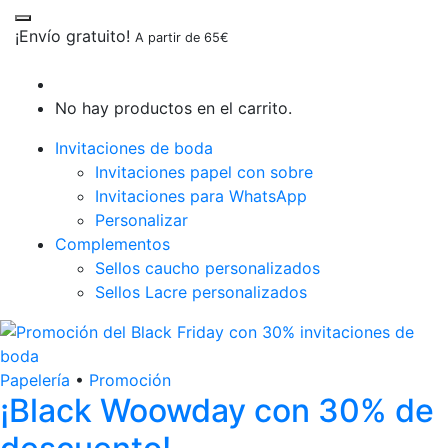
¡Envío gratuito!
A partir de 65€
No hay productos en el carrito.
Invitaciones de boda
Invitaciones papel con sobre
Invitaciones para WhatsApp
Personalizar
Complementos
Sellos caucho personalizados
Sellos Lacre personalizados
Papelería
•
Promoción
¡Black Woowday con 30% de