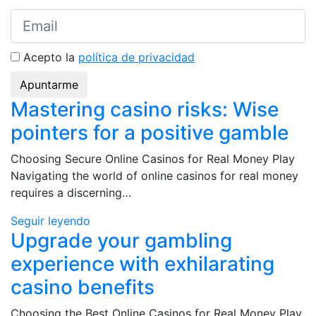
Acepto la
política de privacidad
Apuntarme
Mastering casino risks: Wise
pointers for a positive gamble
Choosing Secure Online Casinos for Real Money Play
Navigating the world of online casinos for real money
requires a discerning…
Seguir leyendo
Upgrade your gambling
experience with exhilarating
casino benefits
Choosing the Best Online Casinos for Real Money Play