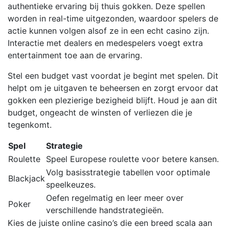
authentieke ervaring bij thuis gokken. Deze spellen
worden in real-time uitgezonden, waardoor spelers de
actie kunnen volgen alsof ze in een echt casino zijn.
Interactie met dealers en medespelers voegt extra
entertainment toe aan de ervaring.
Stel een budget vast voordat je begint met spelen. Dit
helpt om je uitgaven te beheersen en zorgt ervoor dat
gokken een plezierige bezigheid blijft. Houd je aan dit
budget, ongeacht de winsten of verliezen die je
tegenkomt.
Spel
Strategie
Roulette
Speel Europese roulette voor betere kansen.
Volg basisstrategie tabellen voor optimale
Blackjack
speelkeuzes.
Oefen regelmatig en leer meer over
Poker
verschillende handstrategieën.
Kies de juiste online casino’s die een breed scala aan