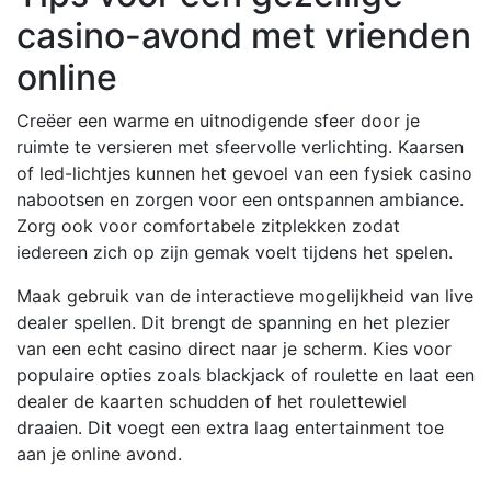
casino-avond met vrienden
online
Creëer een warme en uitnodigende sfeer door je
ruimte te versieren met sfeervolle verlichting. Kaarsen
of led-lichtjes kunnen het gevoel van een fysiek casino
nabootsen en zorgen voor een ontspannen ambiance.
Zorg ook voor comfortabele zitplekken zodat
iedereen zich op zijn gemak voelt tijdens het spelen.
Maak gebruik van de interactieve mogelijkheid van live
dealer spellen. Dit brengt de spanning en het plezier
van een echt casino direct naar je scherm. Kies voor
populaire opties zoals blackjack of roulette en laat een
dealer de kaarten schudden of het roulettewiel
draaien. Dit voegt een extra laag entertainment toe
aan je online avond.