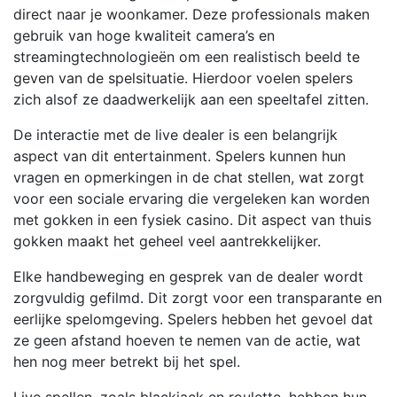
direct naar je woonkamer. Deze professionals maken
gebruik van hoge kwaliteit camera’s en
streamingtechnologieën om een realistisch beeld te
geven van de spelsituatie. Hierdoor voelen spelers
zich alsof ze daadwerkelijk aan een speeltafel zitten.
De interactie met de live dealer is een belangrijk
aspect van dit entertainment. Spelers kunnen hun
vragen en opmerkingen in de chat stellen, wat zorgt
voor een sociale ervaring die vergeleken kan worden
met gokken in een fysiek casino. Dit aspect van thuis
gokken maakt het geheel veel aantrekkelijker.
Elke handbeweging en gesprek van de dealer wordt
zorgvuldig gefilmd. Dit zorgt voor een transparante en
eerlijke spelomgeving. Spelers hebben het gevoel dat
ze geen afstand hoeven te nemen van de actie, wat
hen nog meer betrekt bij het spel.