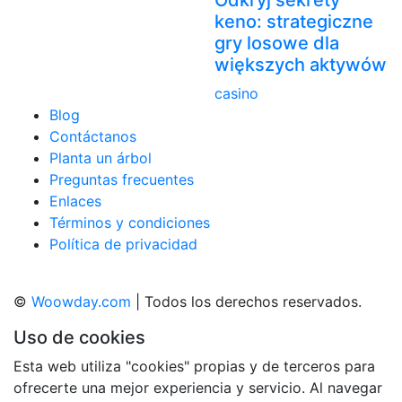
Odkryj sekrety
keno: strategiczne
gry losowe dla
większych aktywów
casino
Blog
Contáctanos
Planta un árbol
Preguntas frecuentes
Enlaces
Términos y condiciones
Política de privacidad
©
Woowday.com
| Todos los derechos reservados.
Uso de cookies
Esta web utiliza "cookies" propias y de terceros para
ofrecerte una mejor experiencia y servicio. Al navegar