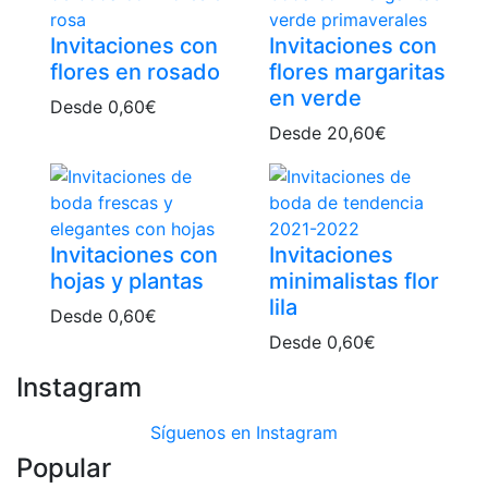
Invitaciones con
Invitaciones con
flores en rosado
flores margaritas
en verde
Desde
0,60
€
Desde
20,60
€
Invitaciones con
Invitaciones
hojas y plantas
minimalistas flor
lila
Desde
0,60
€
Desde
0,60
€
Instagram
Síguenos en Instagram
Popular