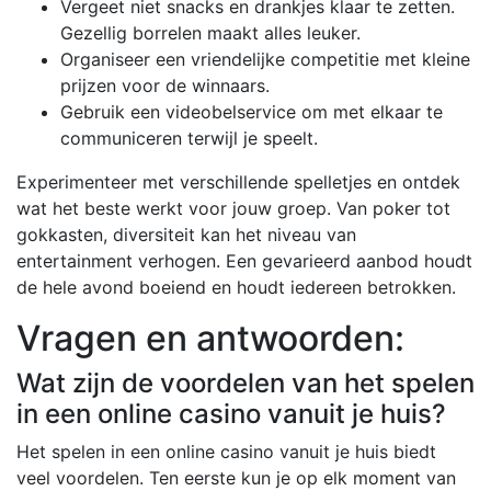
Vergeet niet snacks en drankjes klaar te zetten.
Gezellig borrelen maakt alles leuker.
Organiseer een vriendelijke competitie met kleine
prijzen voor de winnaars.
Gebruik een videobelservice om met elkaar te
communiceren terwijl je speelt.
Experimenteer met verschillende spelletjes en ontdek
wat het beste werkt voor jouw groep. Van poker tot
gokkasten, diversiteit kan het niveau van
entertainment verhogen. Een gevarieerd aanbod houdt
de hele avond boeiend en houdt iedereen betrokken.
Vragen en antwoorden:
Wat zijn de voordelen van het spelen
in een online casino vanuit je huis?
Het spelen in een online casino vanuit je huis biedt
veel voordelen. Ten eerste kun je op elk moment van