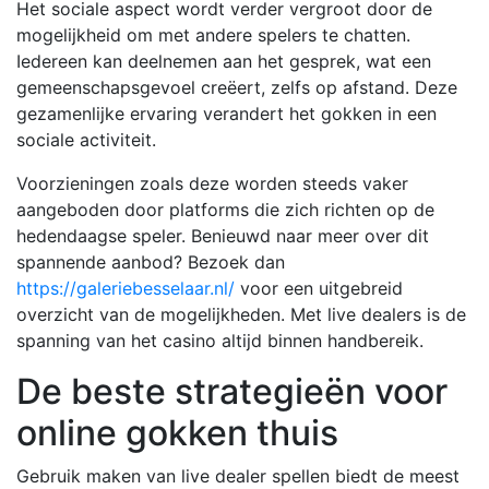
Het sociale aspect wordt verder vergroot door de
mogelijkheid om met andere spelers te chatten.
Iedereen kan deelnemen aan het gesprek, wat een
gemeenschapsgevoel creëert, zelfs op afstand. Deze
gezamenlijke ervaring verandert het gokken in een
sociale activiteit.
Voorzieningen zoals deze worden steeds vaker
aangeboden door platforms die zich richten op de
hedendaagse speler. Benieuwd naar meer over dit
spannende aanbod? Bezoek dan
https://galeriebesselaar.nl/
voor een uitgebreid
overzicht van de mogelijkheden. Met live dealers is de
spanning van het casino altijd binnen handbereik.
De beste strategieën voor
online gokken thuis
Gebruik maken van live dealer spellen biedt de meest