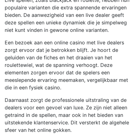
Live spellen, zoals blackjack en roulette, hebben hun
populaire varianten die extra spannende ervaringen
bieden. De aanwezigheid van een live dealer geeft
deze spellen een unieke dynamiek die je simpelweg
niet kunt vinden in gewone online varianten.
Een bezoek aan een online casino met live dealers
zorgt ervoor dat je betrokken blijft. Je hoort de
geluiden van de fiches en het draaien van het
roulettewiel, wat de spanning verhoogt. Deze
elementen zorgen ervoor dat de spelers een
meeslepende ervaring meemaken, vergelijkbaar met
die in een fysiek casino.
Daarnaast zorgt de professionele uitstraling van de
dealers voor een gevoel van luxe. Ze zijn niet alleen
getraind in de spellen, maar ook in het bieden van
uitstekende klantenservice. Dit versterkt de algehele
sfeer van het online gokken.