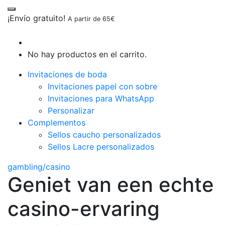
¡Envío gratuito!
A partir de 65€
No hay productos en el carrito.
Invitaciones de boda
Invitaciones papel con sobre
Invitaciones para WhatsApp
Personalizar
Complementos
Sellos caucho personalizados
Sellos Lacre personalizados
gambling/casino
Geniet van een echte
casino-ervaring