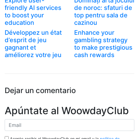
Explore user-
Dominați arta jocului
friendly AI services
de noroc: sfaturi de
to boost your
top pentru sala de
education
cazinou
Développez un état
Enhance your
d’esprit de jeu
gambling strategy
gagnant et
to make prestigious
améliorez votre jeu
cash rewards
Dejar un comentario
Apúntate al WoowdayClub
Acepto recibir el WoowdayClub en mi email y la
política de