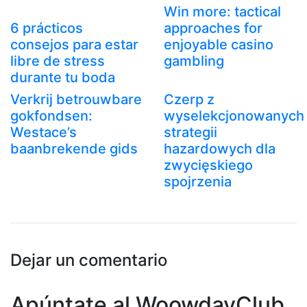
Win more: tactical
6 prácticos
approaches for
consejos para estar
enjoyable casino
libre de stress
gambling
durante tu boda
Verkrij betrouwbare
Czerp z
gokfondsen:
wyselekcjonowanych
Westace’s
strategii
baanbrekende gids
hazardowych dla
zwycięskiego
spojrzenia
Dejar un comentario
Apúntate al WoowdayClub