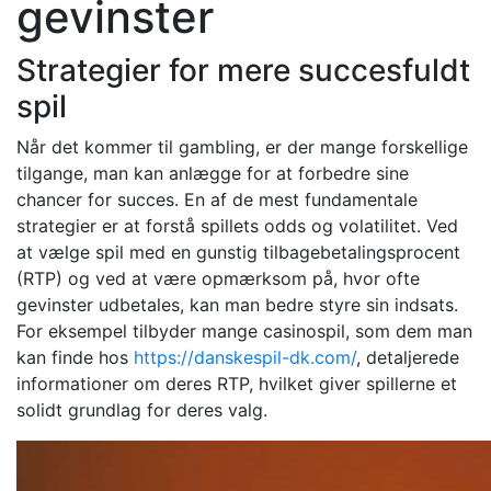
gevinster
Strategier for mere succesfuldt
spil
Når det kommer til gambling, er der mange forskellige
tilgange, man kan anlægge for at forbedre sine
chancer for succes. En af de mest fundamentale
strategier er at forstå spillets odds og volatilitet. Ved
at vælge spil med en gunstig tilbagebetalingsprocent
(RTP) og ved at være opmærksom på, hvor ofte
gevinster udbetales, kan man bedre styre sin indsats.
For eksempel tilbyder mange casinospil, som dem man
kan finde hos
https://danskespil-dk.com/
, detaljerede
informationer om deres RTP, hvilket giver spillerne et
solidt grundlag for deres valg.