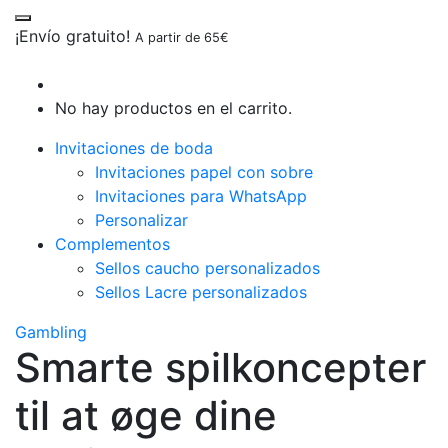
¡Envío gratuito!
A partir de 65€
No hay productos en el carrito.
Invitaciones de boda
Invitaciones papel con sobre
Invitaciones para WhatsApp
Personalizar
Complementos
Sellos caucho personalizados
Sellos Lacre personalizados
Gambling
Smarte spilkoncepter
til at øge dine