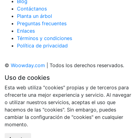
Blog
Contáctanos
Planta un árbol
Preguntas frecuentes
Enlaces
Términos y condiciones
Política de privacidad
©
Woowday.com
| Todos los derechos reservados.
Uso de cookies
Esta web utiliza "cookies" propias y de terceros para
ofrecerte una mejor experiencia y servicio. Al navegar
o utilizar nuestros servicios, aceptas el uso que
hacemos de las "cookies". Sin embargo, puedes
cambiar la configuración de "cookies" en cualquier
momento.