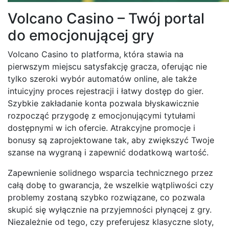
Volcano Casino – Twój portal
do emocjonującej gry
Volcano Casino to platforma, która stawia na
pierwszym miejscu satysfakcję gracza, oferując nie
tylko szeroki wybór automatów online, ale także
intuicyjny proces rejestracji i łatwy dostęp do gier.
Szybkie zakładanie konta pozwala błyskawicznie
rozpocząć przygodę z emocjonującymi tytułami
dostępnymi w ich ofercie. Atrakcyjne promocje i
bonusy są zaprojektowane tak, aby zwiększyć Twoje
szanse na wygraną i zapewnić dodatkową wartość.
Zapewnienie solidnego wsparcia technicznego przez
całą dobę to gwarancja, że wszelkie wątpliwości czy
problemy zostaną szybko rozwiązane, co pozwala
skupić się wyłącznie na przyjemności płynącej z gry.
Niezależnie od tego, czy preferujesz klasyczne sloty,