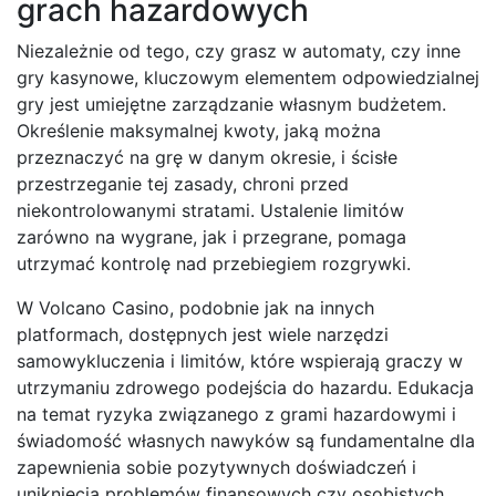
grach hazardowych
Niezależnie od tego, czy grasz w automaty, czy inne
gry kasynowe, kluczowym elementem odpowiedzialnej
gry jest umiejętne zarządzanie własnym budżetem.
Określenie maksymalnej kwoty, jaką można
przeznaczyć na grę w danym okresie, i ścisłe
przestrzeganie tej zasady, chroni przed
niekontrolowanymi stratami. Ustalenie limitów
zarówno na wygrane, jak i przegrane, pomaga
utrzymać kontrolę nad przebiegiem rozgrywki.
W Volcano Casino, podobnie jak na innych
platformach, dostępnych jest wiele narzędzi
samowykluczenia i limitów, które wspierają graczy w
utrzymaniu zdrowego podejścia do hazardu. Edukacja
na temat ryzyka związanego z grami hazardowymi i
świadomość własnych nawyków są fundamentalne dla
zapewnienia sobie pozytywnych doświadczeń i
uniknięcia problemów finansowych czy osobistych.