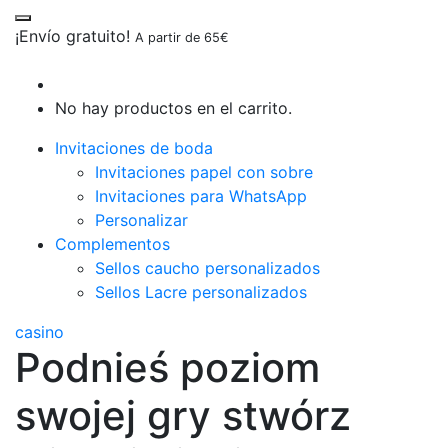
¡Envío gratuito!
A partir de 65€
No hay productos en el carrito.
Invitaciones de boda
Invitaciones papel con sobre
Invitaciones para WhatsApp
Personalizar
Complementos
Sellos caucho personalizados
Sellos Lacre personalizados
casino
Podnieś poziom
swojej gry stwórz