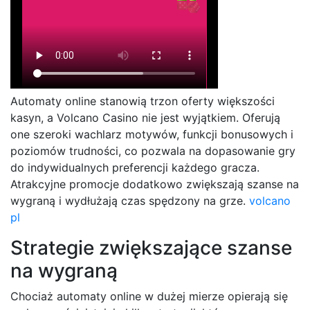
Automaty online stanowią trzon oferty większości
kasyn, a Volcano Casino nie jest wyjątkiem. Oferują
one szeroki wachlarz motywów, funkcji bonusowych i
poziomów trudności, co pozwala na dopasowanie gry
do indywidualnych preferencji każdego gracza.
Atrakcyjne promocje dodatkowo zwiększają szanse na
wygraną i wydłużają czas spędzony na grze.
volcano
pl
Strategie zwiększające szanse
na wygraną
Chociaż automaty online w dużej mierze opierają się