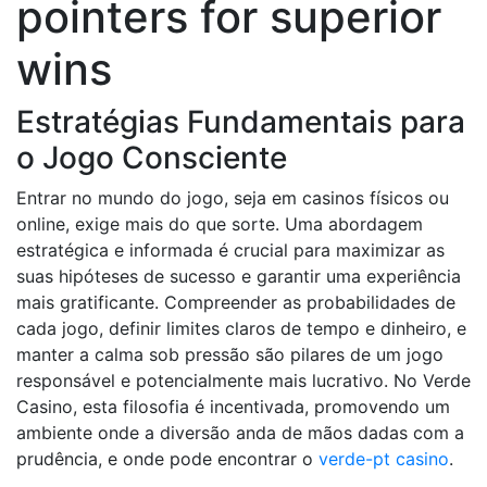
pointers for superior
wins
Estratégias Fundamentais para
o Jogo Consciente
Entrar no mundo do jogo, seja em casinos físicos ou
online, exige mais do que sorte. Uma abordagem
estratégica e informada é crucial para maximizar as
suas hipóteses de sucesso e garantir uma experiência
mais gratificante. Compreender as probabilidades de
cada jogo, definir limites claros de tempo e dinheiro, e
manter a calma sob pressão são pilares de um jogo
responsável e potencialmente mais lucrativo. No Verde
Casino, esta filosofia é incentivada, promovendo um
ambiente onde a diversão anda de mãos dadas com a
prudência, e onde pode encontrar o
verde-pt casino
.