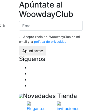
Apúntate al
WoowdayClub
dla
Acepto recibir el WoowdayClub en mi
email y la
política de privacidad
Síguenos
Novedades Tienda