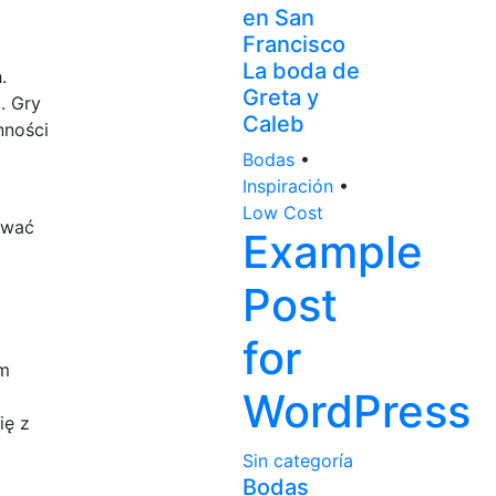
en San
Francisco
La boda de
.
Greta y
. Gry
Caleb
nności
Bodas
•
Inspiración
•
Low Cost
ować
Example
Post
for
ym
WordPress
ię z
Sin categoría
Bodas