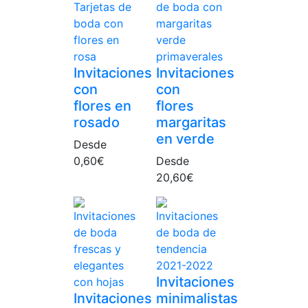
Invitaciones
Invitaciones
con
con
flores en
flores
rosado
margaritas
en verde
Desde
0,60
€
Desde
20,60
€
Invitaciones
Invitaciones
minimalistas