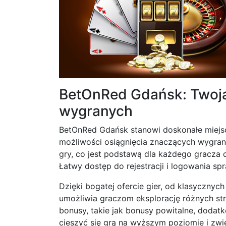
BetOnRed Gdańsk: Twoja
wygranych
BetOnRed Gdańsk stanowi doskonałe miejs
możliwości osiągnięcia znaczących wygran
gry, co jest podstawą dla każdego gracza
Łatwy dostęp do rejestracji i logowania spr
Dzięki bogatej ofercie gier, od klasyczn
umożliwia graczom eksplorację różnych str
bonusy, takie jak bonusy powitalne, doda
cieszyć się grą na wyższym poziomie i zwi