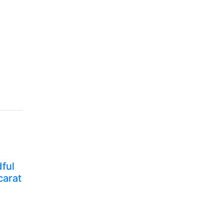
ful
carat