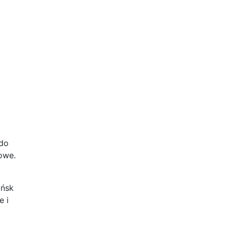
 do
owe.
ańsk
e i
m