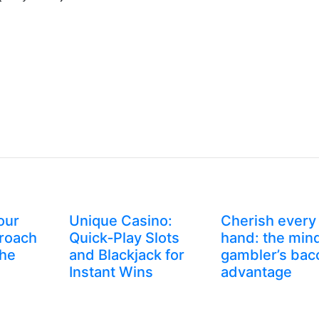
our
Unique Casino:
Cherish every
roach
Quick‑Play Slots
hand: the mind
the
and Blackjack for
gambler’s bac
Instant Wins
advantage