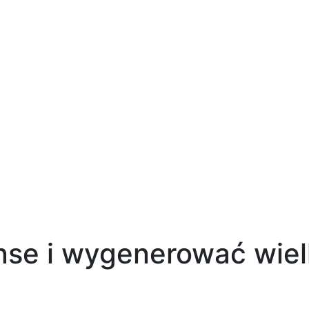
nse i wygenerować wie