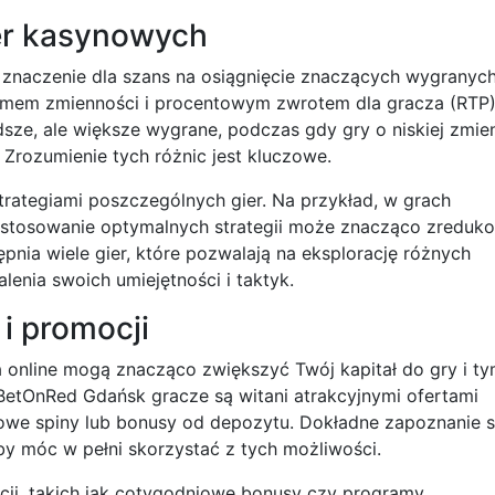
er kasynowych
naczenie dla szans na osiągnięcie znaczących wygranych
omem zmienności i procentowym zwrotem dla gracza (RTP)
ze, ale większe wygrane, podczas gdy gry o niskiej zmie
 Zrozumienie tych różnic jest kluczowe.
trategiami poszczególnych gier. Na przykład, w grach
k, stosowanie optymalnych strategii może znacząco zreduk
ia wiele gier, które pozwalają na eksplorację różnych
enia swoich umiejętności i taktyk.
i promocji
 online mogą znacząco zwiększyć Twój kapitał do gry i t
etOnRed Gdańsk gracze są witani atrakcyjnymi ofertami
we spiny lub bonusy od depozytu. Dokładne zapoznanie s
by móc w pełni skorzystać z tych możliwości.
cji, takich jak cotygodniowe bonusy czy programy