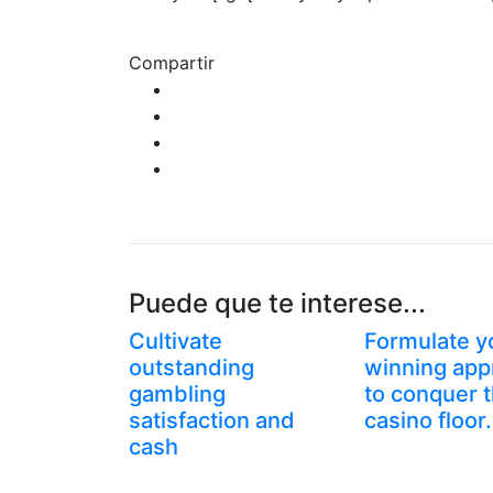
Compartir
Puede que te interese...
Cultivate
Formulate y
outstanding
winning app
gambling
to conquer 
satisfaction and
casino floor.
cash