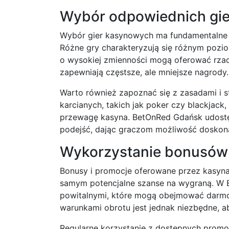
Wybór odpowiednich gi
Wybór gier kasynowych ma fundamentalne z
Różne gry charakteryzują się różnym pozi
o wysokiej zmienności mogą oferować rzads
zapewniają częstsze, ale mniejsze nagrody.
Warto również zapoznać się z zasadami i s
karcianych, takich jak poker czy blackjac
przewagę kasyna. BetOnRed Gdańsk udostępn
podejść, dając graczom możliwość doskonal
Wykorzystanie bonusów 
Bonusy i promocje oferowane przez kasyna
samym potencjalne szanse na wygraną. W B
powitalnymi, które mogą obejmować darmo
warunkami obrotu jest jednak niezbędne, a
Regularne korzystanie z dostępnych promo