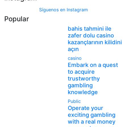
Síguenos en Instagram
Popular
bahis tahmini ile
zafer dolu casino
kazançlarının kilidini
açın
casino
Embark on a quest
to acquire
trustworthy
gambling
knowledge
Public
Operate your
exciting gambling
with a real money