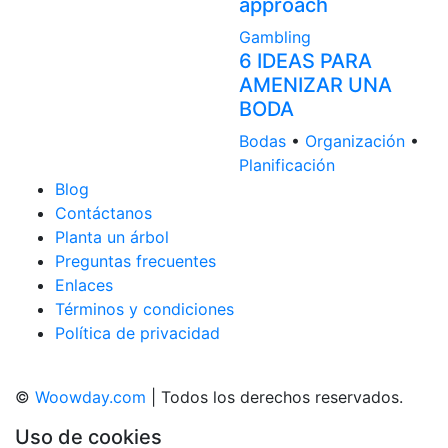
approach
Gambling
6 IDEAS PARA
AMENIZAR UNA
BODA
Bodas
•
Organización
•
Planificación
Blog
Contáctanos
Planta un árbol
Preguntas frecuentes
Enlaces
Términos y condiciones
Política de privacidad
©
Woowday.com
| Todos los derechos reservados.
Uso de cookies