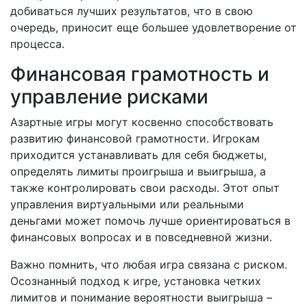
добиваться лучших результатов, что в свою
очередь, приносит еще большее удовлетворение от
процесса.
Финансовая грамотность и
управление рисками
Азартные игры могут косвенно способствовать
развитию финансовой грамотности. Игрокам
приходится устанавливать для себя бюджеты,
определять лимиты проигрыша и выигрыша, а
также контролировать свои расходы. Этот опыт
управления виртуальными или реальными
деньгами может помочь лучше ориентироваться в
финансовых вопросах и в повседневной жизни.
Важно помнить, что любая игра связана с риском.
Осознанный подход к игре, установка четких
лимитов и понимание вероятности выигрыша –