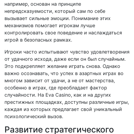
например, основан на принципе
непредсказуемости, который сам по себе
вызывает сильные эмоции. Понимание этих
механизмов помогает игрокам лучше
контролировать свое поведение и наслаждаться
игрой в безопасных рамках.
Игроки часто испытывают чувство удовлетворения
от удачного исхода, даже если он был случайным.
Это подкрепляет желание играть снова. Однако
важно осознавать, что успех в азартных играх во
многом зависит от удачи, а не от мастерства,
особенно в играх, где преобладает фактор
случайности. На Eva Casino, как и на других
престижных площадках, доступны различные игры,
каждая из которых предлагает свой уникальный
психологический вызов.
Развитие стратегического