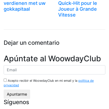
verdienen met uw
Quick‑Hit pour le
gokkapitaal
Joueur à Grande
Vitesse
Dejar un comentario
Apúntate al WoowdayClub
Acepto recibir el WoowdayClub en mi email y la
política de
privacidad
Síguenos