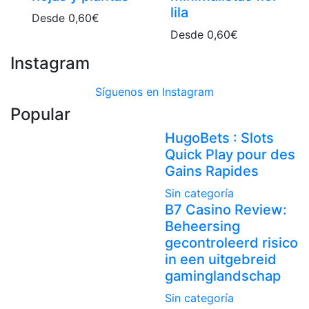
lila
Desde
0,60
€
Desde
0,60
€
Instagram
Síguenos en Instagram
Popular
HugoBets : Slots
Quick Play pour des
Gains Rapides
Sin categoría
B7 Casino Review:
Beheersing
gecontroleerd risico
in een uitgebreid
gaminglandschap
Sin categoría