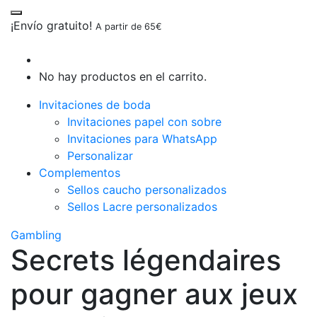
¡Envío gratuito!
A partir de 65€
No hay productos en el carrito.
Invitaciones de boda
Invitaciones papel con sobre
Invitaciones para WhatsApp
Personalizar
Complementos
Sellos caucho personalizados
Sellos Lacre personalizados
Gambling
Secrets légendaires
pour gagner aux jeux