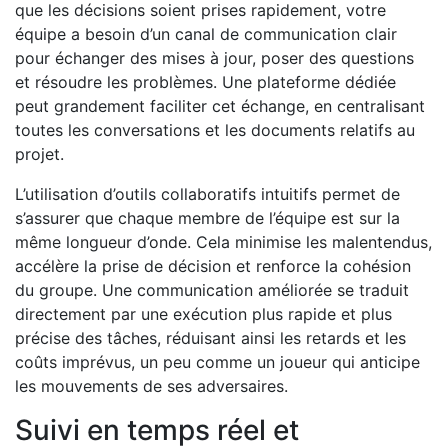
que les décisions soient prises rapidement, votre
équipe a besoin d’un canal de communication clair
pour échanger des mises à jour, poser des questions
et résoudre les problèmes. Une plateforme dédiée
peut grandement faciliter cet échange, en centralisant
toutes les conversations et les documents relatifs au
projet.
L’utilisation d’outils collaboratifs intuitifs permet de
s’assurer que chaque membre de l’équipe est sur la
même longueur d’onde. Cela minimise les malentendus,
accélère la prise de décision et renforce la cohésion
du groupe. Une communication améliorée se traduit
directement par une exécution plus rapide et plus
précise des tâches, réduisant ainsi les retards et les
coûts imprévus, un peu comme un joueur qui anticipe
les mouvements de ses adversaires.
Suivi en temps réel et