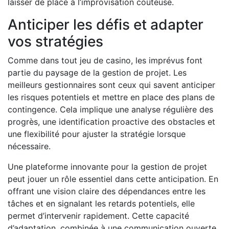
laisser de place à l’improvisation coûteuse.
Anticiper les défis et adapter
vos stratégies
Comme dans tout jeu de casino, les imprévus font
partie du paysage de la gestion de projet. Les
meilleurs gestionnaires sont ceux qui savent anticiper
les risques potentiels et mettre en place des plans de
contingence. Cela implique une analyse régulière des
progrès, une identification proactive des obstacles et
une flexibilité pour ajuster la stratégie lorsque
nécessaire.
Une plateforme innovante pour la gestion de projet
peut jouer un rôle essentiel dans cette anticipation. En
offrant une vision claire des dépendances entre les
tâches et en signalant les retards potentiels, elle
permet d’intervenir rapidement. Cette capacité
d’adaptation, combinée à une communication ouverte,