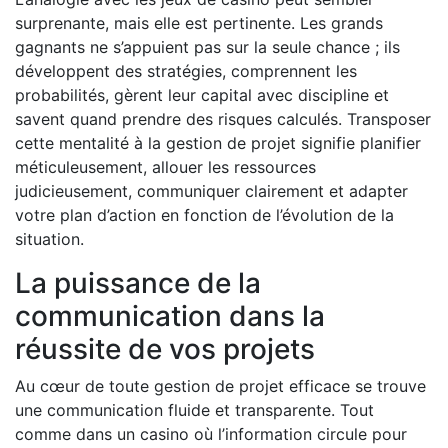
surprenante, mais elle est pertinente. Les grands
gagnants ne s’appuient pas sur la seule chance ; ils
développent des stratégies, comprennent les
probabilités, gèrent leur capital avec discipline et
savent quand prendre des risques calculés. Transposer
cette mentalité à la gestion de projet signifie planifier
méticuleusement, allouer les ressources
judicieusement, communiquer clairement et adapter
votre plan d’action en fonction de l’évolution de la
situation.
La puissance de la
communication dans la
réussite de vos projets
Au cœur de toute gestion de projet efficace se trouve
une communication fluide et transparente. Tout
comme dans un casino où l’information circule pour