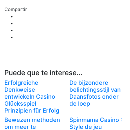
Compartir
Puede que te interese...
Erfolgreiche
De bijzondere
Denkweise
belichtingsstijl van
entwickeln Casino
Daansfotos onder
Glücksspiel
de loep
Prinzipien für Erfolg
Bewezen methoden
Spinmama Casino :
om meer te
Style de jeu