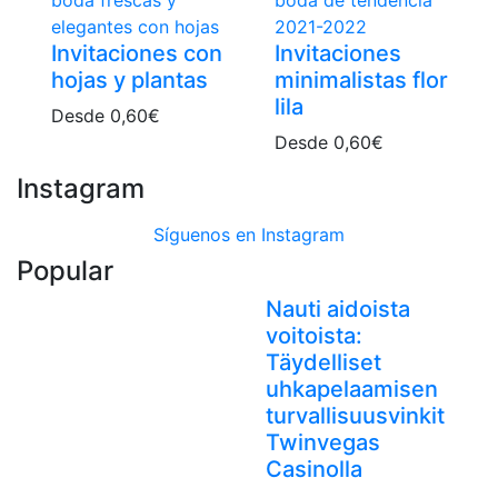
Invitaciones con
Invitaciones
hojas y plantas
minimalistas flor
lila
Desde
0,60
€
Desde
0,60
€
Instagram
Síguenos en Instagram
Popular
Nauti aidoista
voitoista:
Täydelliset
uhkapelaamisen
turvallisuusvinkit
Twinvegas
Casinolla