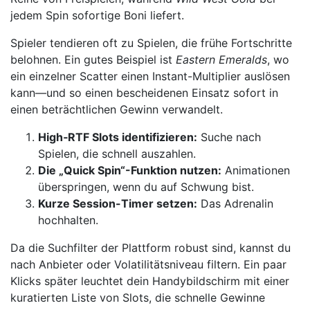
jedem Spin sofortige Boni liefert.
Spieler tendieren oft zu Spielen, die frühe Fortschritte
belohnen. Ein gutes Beispiel ist
Eastern Emeralds
, wo
ein einzelner Scatter einen Instant-Multiplier auslösen
kann—und so einen bescheidenen Einsatz sofort in
einen beträchtlichen Gewinn verwandelt.
High‑RTF Slots identifizieren:
Suche nach
Spielen, die schnell auszahlen.
Die „Quick Spin“-Funktion nutzen:
Animationen
überspringen, wenn du auf Schwung bist.
Kurze Session-Timer setzen:
Das Adrenalin
hochhalten.
Da die Suchfilter der Plattform robust sind, kannst du
nach Anbieter oder Volatilitätsniveau filtern. Ein paar
Klicks später leuchtet dein Handybildschirm mit einer
kuratierten Liste von Slots, die schnelle Gewinne