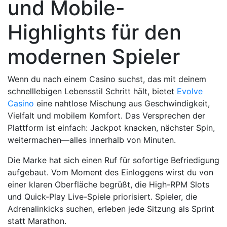
und Mobile-
Highlights für den
modernen Spieler
Wenn du nach einem Casino suchst, das mit deinem
schnelllebigen Lebensstil Schritt hält, bietet
Evolve
Casino
eine nahtlose Mischung aus Geschwindigkeit,
Vielfalt und mobilem Komfort. Das Versprechen der
Plattform ist einfach: Jackpot knacken, nächster Spin,
weitermachen—alles innerhalb von Minuten.
Die Marke hat sich einen Ruf für sofortige Befriedigung
aufgebaut. Vom Moment des Einloggens wirst du von
einer klaren Oberfläche begrüßt, die High-RPM Slots
und Quick-Play Live-Spiele priorisiert. Spieler, die
Adrenalinkicks suchen, erleben jede Sitzung als Sprint
statt Marathon.