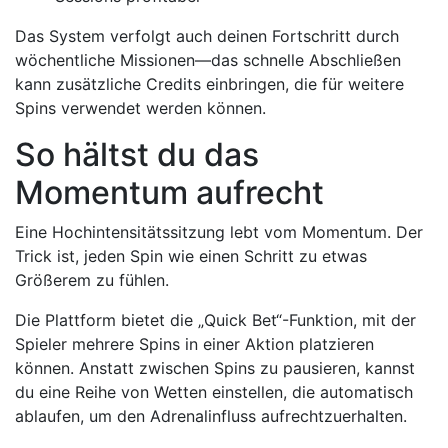
Das System verfolgt auch deinen Fortschritt durch
wöchentliche Missionen—das schnelle Abschließen
kann zusätzliche Credits einbringen, die für weitere
Spins verwendet werden können.
So hältst du das
Momentum aufrecht
Eine Hochintensitätssitzung lebt vom Momentum. Der
Trick ist, jeden Spin wie einen Schritt zu etwas
Größerem zu fühlen.
Die Plattform bietet die „Quick Bet“-Funktion, mit der
Spieler mehrere Spins in einer Aktion platzieren
können. Anstatt zwischen Spins zu pausieren, kannst
du eine Reihe von Wetten einstellen, die automatisch
ablaufen, um den Adrenalinfluss aufrechtzuerhalten.