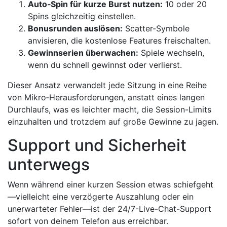
Auto‑Spin für kurze Burst nutzen:
10 oder 20
Spins gleichzeitig einstellen.
Bonusrunden auslösen:
Scatter-Symbole
anvisieren, die kostenlose Features freischalten.
Gewinnserien überwachen:
Spiele wechseln,
wenn du schnell gewinnst oder verlierst.
Dieser Ansatz verwandelt jede Sitzung in eine Reihe
von Mikro‑Herausforderungen, anstatt eines langen
Durchlaufs, was es leichter macht, die Session-Limits
einzuhalten und trotzdem auf große Gewinne zu jagen.
Support und Sicherheit
unterwegs
Wenn während einer kurzen Session etwas schiefgeht
—vielleicht eine verzögerte Auszahlung oder ein
unerwarteter Fehler—ist der 24/7-Live-Chat-Support
sofort von deinem Telefon aus erreichbar.