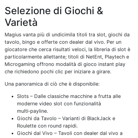
Selezione di Giochi &
Varietà
Magius vanta più di undicimila titoli tra slot, giochi da
tavolo, bingo e offerte con dealer dal vivo. Per un
giocatore che cerca risultati veloci, la libreria di slot è
particolarmente allettante; titoli di NetEnt, Playtech e
Microgaming offrono modalità di gioco instant play
che richiedono pochi clic per iniziare a girare.
Una panoramica di ciò che è disponibile:
Slots – Dalle classiche macchine a frutta alle
moderne video slot con funzionalità
multi‑payline.
Giochi da Tavolo – Varianti di BlackJack e
Roulette con round rapidi.
Giochi dal Vivo – Tavoli con dealer dal vivo a