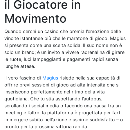
il Giocatore in
Movimento
Quando cerchi un casino che premia l’emozione delle
vincite istantanee più che le maratone di gioco, Magius
si presenta come una scelta solida. Il suo nome non è
solo un brand; è un invito a vivere l’adrenalina di girare
le ruote, luci lampeggianti e pagamenti rapidi senza
lunghe attese.
Il vero fascino di
Magius
risiede nella sua capacità di
offrire brevi sessioni di gioco ad alta intensità che si
inseriscono perfettamente nel ritmo della vita
quotidiana. Che tu stia aspettando l’autobus,
scrollando i social media o facendo una pausa tra un
meeting e l’altro, la piattaforma è progettata per farti
immergere subito nell’azione e uscirne soddisfatto – o
pronto per la prossima vittoria rapida.