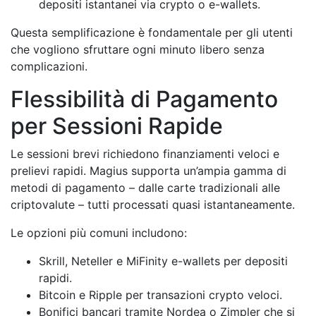
depositi istantanei via crypto o e-wallets.
Questa semplificazione è fondamentale per gli utenti
che vogliono sfruttare ogni minuto libero senza
complicazioni.
Flessibilità di Pagamento
per Sessioni Rapide
Le sessioni brevi richiedono finanziamenti veloci e
prelievi rapidi. Magius supporta un’ampia gamma di
metodi di pagamento – dalle carte tradizionali alle
criptovalute – tutti processati quasi istantaneamente.
Le opzioni più comuni includono:
Skrill, Neteller e MiFinity e-wallets per depositi
rapidi.
Bitcoin e Ripple per transazioni crypto veloci.
Bonifici bancari tramite Nordea o Zimpler che si