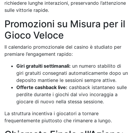
richiedere lunghe interazioni, preservando l’attenzione
sulle vittorie rapide.
Promozioni su Misura per il
Gioco Veloce
Il calendario promozionale del casino è studiato per
premiare l’engagement rapido:
Giri gratuiti settimanali:
un numero stabilito di
giri gratuiti consegnati automaticamente dopo un
deposito mantiene le sessioni sempre attive.
Offerte cashback live:
cashback istantaneo sulle
perdite durante i giochi dal vivo incoraggia a
giocare di nuovo nella stessa sessione.
La struttura incentiva i giocatori a tornare
frequentemente piuttosto che rimanere a lungo.