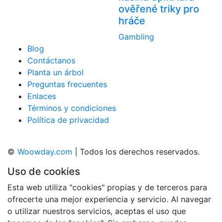
ověřené triky pro
hráče
Gambling
Blog
Contáctanos
Planta un árbol
Preguntas frecuentes
Enlaces
Términos y condiciones
Política de privacidad
©
Woowday.com
| Todos los derechos reservados.
Uso de cookies
Esta web utiliza "cookies" propias y de terceros para
ofrecerte una mejor experiencia y servicio. Al navegar
o utilizar nuestros servicios, aceptas el uso que