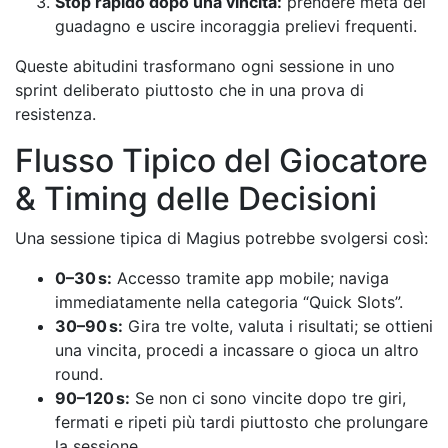
Stop rapido dopo una vincita:
prendere metà del
guadagno e uscire incoraggia prelievi frequenti.
Queste abitudini trasformano ogni sessione in uno
sprint deliberato piuttosto che in una prova di
resistenza.
Flusso Tipico del Giocatore
& Timing delle Decisioni
Una sessione tipica di Magius potrebbe svolgersi così:
0–30 s:
Accesso tramite app mobile; naviga
immediatamente nella categoria “Quick Slots”.
30–90 s:
Gira tre volte, valuta i risultati; se ottieni
una vincita, procedi a incassare o gioca un altro
round.
90–120 s:
Se non ci sono vincite dopo tre giri,
fermati e ripeti più tardi piuttosto che prolungare
la sessione.