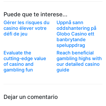
Puede que te interese...
Gérer les risques du
Uppnå sann
casino élever votre
oddshantering på
défi de jeu
Globo Casino ett
banbrytande
speluppdrag
Evaluate the
Reach beneficial
cutting-edge value
gambling highs with
of casino and
our detailed casino
gambling fun
guide
Dejar un comentario