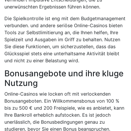
unerwünschten Ergebnissen führen können.
Die Spielkontrolle ist eng mit dem Budgetmanagement
verbunden. und andere seriöse Online-Casinos bieten
Tools zur Selbstlimitierung an, die Ihnen helfen, Ihre
Spielzeit und Ausgaben im Griff zu behalten. Nutzen
Sie diese Funktionen, um sicherzustellen, dass das
Glücksspiel stets eine unterhaltsame Aktivität bleibt
und nicht zu einer Belastung wird.
Bonusangebote und ihre kluge
Nutzung
Online-Casinos wie locken oft mit verlockenden
Bonusangeboten. Ein Willkommensbonus von 100 %
bis zu 500 € und 200 Freispiele, wie es anbietet, kann
Ihre Bankroll erheblich aufstocken. Es ist jedoch
unerlässlich, die Bonusbedingungen genau zu
studieren, bevor Sie einen Bonus beanspruchen.