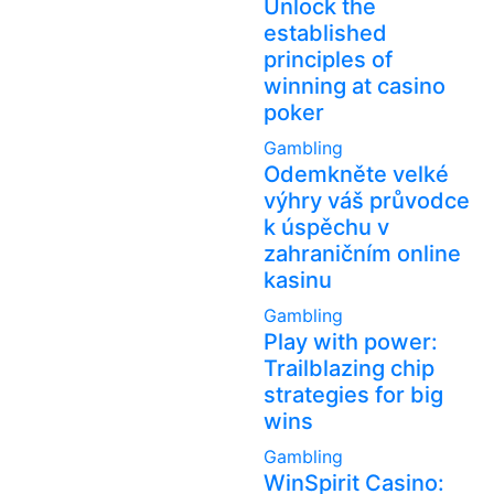
Unlock the
established
principles of
winning at casino
poker
Gambling
Odemkněte velké
výhry váš průvodce
k úspěchu v
zahraničním online
kasinu
Gambling
Play with power:
Trailblazing chip
strategies for big
wins
Gambling
WinSpirit Casino: