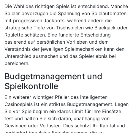
Die Wahl des richtigen Spiels ist entscheidend. Manche
Spieler bevorzugen die Spannung von Spielautomaten
mit progressiven Jackpots, während andere die
strategische Tiefe von Tischspielen wie Blackjack oder
Roulette schätzen. Eine fundierte Entscheidung
basierend auf persönlichen Vorlieben und dem
Verständnis der jeweiligen Spielmechaniken kann den
Unterschied ausmachen und das Spielerlebnis bei
bereichern.
Budgetmanagement und
Spielkontrolle
Ein weiterer wichtiger Pfeiler des intelligenten
Casinospiels ist ein striktes Budgetmanagement. Legen
Sie vor Spielbeginn ein klares Limit für Ihre Einsätze
fest und halten Sie sich daran, unabhängig von
Gewinnen oder Verlusten. Dies schützt Ihr Kapital und
verhindert impulsive Entscheidungen, die zu