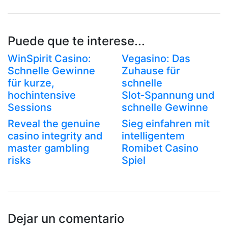
Puede que te interese...
WinSpirit Casino:
Vegasino: Das
Schnelle Gewinne
Zuhause für
für kurze,
schnelle
hochintensive
Slot‑Spannung und
Sessions
schnelle Gewinne
Reveal the genuine
Sieg einfahren mit
casino integrity and
intelligentem
master gambling
Romibet Casino
risks
Spiel
Dejar un comentario