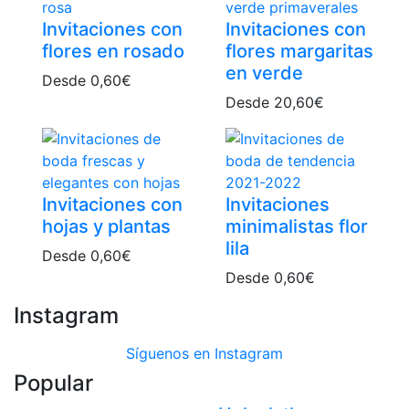
Invitaciones con
Invitaciones con
flores en rosado
flores margaritas
en verde
Desde
0,60
€
Desde
20,60
€
Invitaciones con
Invitaciones
hojas y plantas
minimalistas flor
lila
Desde
0,60
€
Desde
0,60
€
Instagram
Síguenos en Instagram
Popular