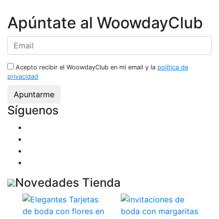
Apúntate al WoowdayClub
Acepto recibir el WoowdayClub en mi email y la
política de
privacidad
Síguenos
Novedades Tienda