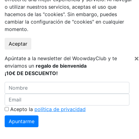
o utilizar nuestros servicios, aceptas el uso que
hacemos de las "cookies". Sin embargo, puedes
cambiar la configuración de "cookies" en cualquier
momento.
Aceptar
×
Apúntate a la newsletter del WoowdayClub y te
enviamos un
regalo de bienvenida
¡10€ DE DESCUENTO!
Acepto la
política de privacidad
Apuntarme