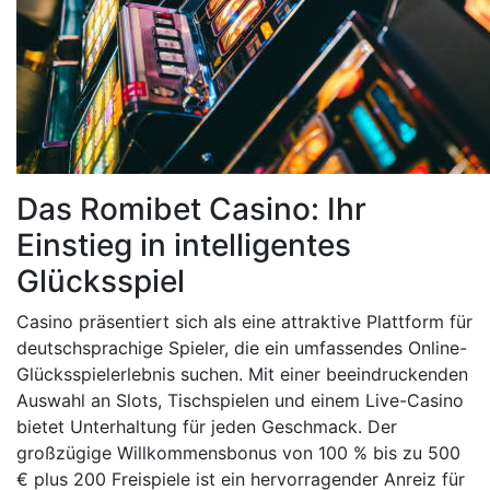
Das Romibet Casino: Ihr
Einstieg in intelligentes
Glücksspiel
Casino präsentiert sich als eine attraktive Plattform für
deutschsprachige Spieler, die ein umfassendes Online-
Glücksspielerlebnis suchen. Mit einer beeindruckenden
Auswahl an Slots, Tischspielen und einem Live-Casino
bietet Unterhaltung für jeden Geschmack. Der
großzügige Willkommensbonus von 100 % bis zu 500
€ plus 200 Freispiele ist ein hervorragender Anreiz für