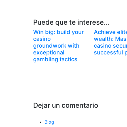
Puede que te interese...
Win big: build your
Achieve elit
casino
wealth: Mas
groundwork with
casino secur
exceptional
successful 
gambling tactics
Dejar un comentario
Blog