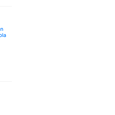
en
ola