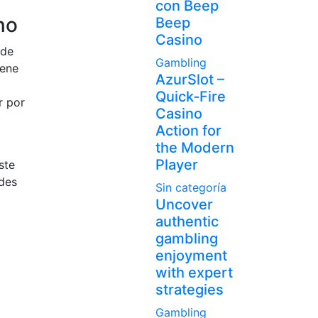
con Beep
no
Beep
Casino
 de
Gambling
iene
AzurSlot –
Quick‑Fire
r por
Casino
Action for
the Modern
Player
ste
ades
Sin categoría
Uncover
authentic
gambling
enjoyment
with expert
strategies
Gambling