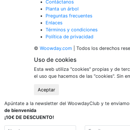
Contáctanos
Planta un árbol
Preguntas frecuentes
Enlaces
Términos y condiciones
Política de privacidad
©
Woowday.com
| Todos los derechos res
Uso de cookies
Esta web utiliza "cookies" propias y de terc
el uso que hacemos de las "cookies". Sin 
Aceptar
Apúntate a la newsletter del WoowdayClub y te enviam
de bienvenida
¡10€ DE DESCUENTO!