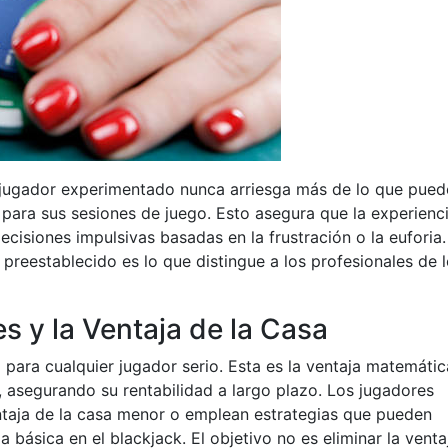
n jugador experimentado nunca arriesga más de lo que pued
s para sus sesiones de juego. Esto asegura que la experienc
ecisiones impulsivas basadas en la frustración o la euforia.
 preestablecido es lo que distingue a los profesionales de 
s y la Ventaja de la Casa
 para cualquier jugador serio. Esta es la ventaja matemátic
, asegurando su rentabilidad a largo plazo. Los jugadores
taja de la casa menor o emplean estrategias que pueden
a básica en el blackjack. El objetivo no es eliminar la venta