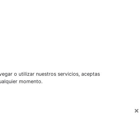
egar o utilizar nuestros servicios, aceptas
cualquier momento.
×