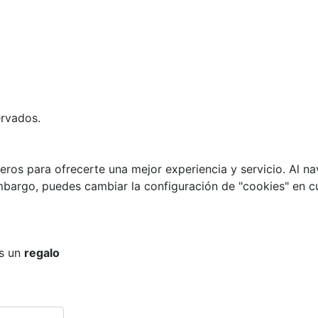
ervados.
eros para ofrecerte una mejor experiencia y servicio. Al nav
embargo, puedes cambiar la configuración de "cookies" en 
os un
regalo