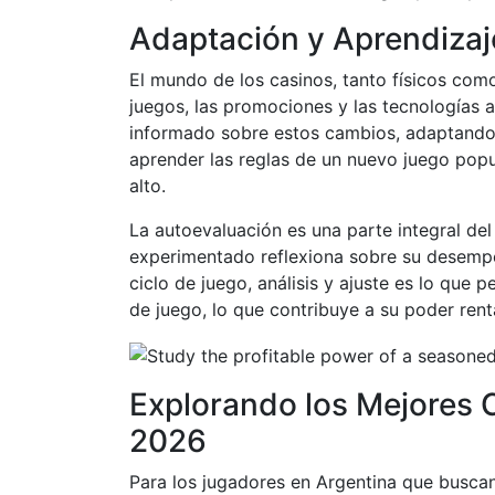
Adaptación y Aprendizaj
El mundo de los casinos, tanto físicos como
juegos, las promociones y las tecnologías
informado sobre estos cambios, adaptando 
aprender las reglas de un nuevo juego pop
alto.
La autoevaluación es una parte integral de
experimentado reflexiona sobre su desempeñ
ciclo de juego, análisis y ajuste es lo que 
de juego, lo que contribuye a su poder rent
Explorando los Mejores 
2026
Para los jugadores en Argentina que buscan 