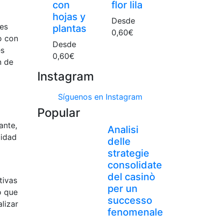
con
flor lila
hojas y
Desde
nes
plantas
0,60
€
o con
Desde
es
0,60
€
n de
Instagram
Síguenos en Instagram
Popular
ante,
Analisi
lidad
delle
strategie
consolidate
del casinò
tivas
per un
o que
successo
lizar
fenomenale