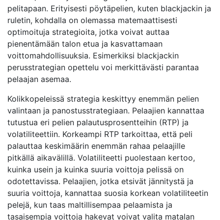
pelitapaan. Erityisesti pöytäpelien, kuten blackjackin ja
ruletin, kohdalla on olemassa matemaattisesti
optimoituja strategioita, jotka voivat auttaa
pienentämään talon etua ja kasvattamaan
voittomahdollisuuksia. Esimerkiksi blackjackin
perusstrategian opettelu voi merkittävästi parantaa
pelaajan asemaa.
Kolikkopeleissä strategia keskittyy enemmän pelien
valintaan ja panostusstrategiaan. Pelaajien kannattaa
tutustua eri pelien palautusprosentteihin (RTP) ja
volatiliteettiin. Korkeampi RTP tarkoittaa, että peli
palauttaa keskimäärin enemmän rahaa pelaajille
pitkällä aikavälillä. Volatiliteetti puolestaan kertoo,
kuinka usein ja kuinka suuria voittoja pelissä on
odotettavissa. Pelaajien, jotka etsivät jännitystä ja
suuria voittoja, kannattaa suosia korkean volatiliteetin
pelejä, kun taas maltillisempaa pelaamista ja
tasaisempia voittoja hakevat voivat valita matalan