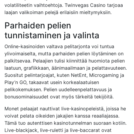
volatiliteetin vaihtoehtoja. Twinvegas Casino tarjoaa
laajan valikoiman pelejä erilaisiin mieltymyksiin.
Parhaiden pelien
tunnistaminen ja valinta
Online-kasinoiden valtava pelitarjonta voi tuntua
ylivoimaiselta, mutta parhaiden pelien löytäminen on
palkitsevaa. Pelaajien tulisi kiinnittää huomiota pelien
laatuun, grafiikkaan, äänimaailmaan ja pelattavuuteen.
Suositut pelintarjoajat, kuten NetEnt, Microgaming ja
Play’n GO, takaavat usein korkealaatuisen
pelikokemuksen. Pelien uudelleenpelattavuus ja
bonusominaisuudet ovat myös tärkeitä tekijöitä.
Monet pelaajat nauttivat live-kasinopeleistä, joissa he
voivat pelata oikeiden jakajien kanssa reaaliajassa.
Tämä tuo autenttisen kasinotunnelman suoraan kotiin.
Live-blackjack, live-ruletti ja live-baccarat ovat