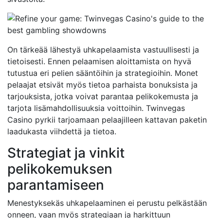
On tärkeää lähestyä uhkapelaamista vastuullisesti ja
tietoisesti. Ennen pelaamisen aloittamista on hyvä
tutustua eri pelien sääntöihin ja strategioihin. Monet
pelaajat etsivät myös tietoa parhaista bonuksista ja
tarjouksista, jotka voivat parantaa pelikokemusta ja
tarjota lisämahdollisuuksia voittoihin. Twinvegas
Casino pyrkii tarjoamaan pelaajilleen kattavan paketin
laadukasta viihdettä ja tietoa.
Strategiat ja vinkit
pelikokemuksen
parantamiseen
Menestyksekäs uhkapelaaminen ei perustu pelkästään
onneen, vaan myös strategiaan ja harkittuun