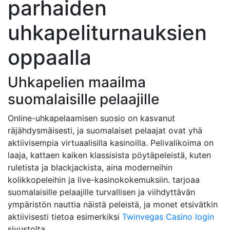
parhaiden
uhkapeliturnauksien
oppaalla
Uhkapelien maailma
suomalaisille pelaajille
Online-uhkapelaamisen suosio on kasvanut
räjähdysmäisesti, ja suomalaiset pelaajat ovat yhä
aktiivisempia virtuaalisilla kasinoilla. Pelivalikoima on
laaja, kattaen kaiken klassisista pöytäpeleistä, kuten
ruletista ja blackjackista, aina moderneihin
kolikkopeleihin ja live-kasinokokemuksiin. tarjoaa
suomalaisille pelaajille turvallisen ja viihdyttävän
ympäristön nauttia näistä peleistä, ja monet etsivätkin
aktiivisesti tietoa esimerkiksi
Twinvegas Casino login
sivustolta.