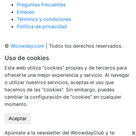
Preguntas frecuentes
Enlaces
Términos y condiciones
Política de privacidad
©
Woowday.com
| Todos los derechos reservados.
Uso de cookies
Esta web utiliza "cookies" propias y de terceros para
ofrecerte una mejor experiencia y servicio. Al navegar
o utilizar nuestros servicios, aceptas el uso que
hacemos de las "cookies". Sin embargo, puedes
cambiar la configuración de "cookies" en cualquier
momento.
Aceptar
×
Apúntate a la newsletter del WoowdayClub y te