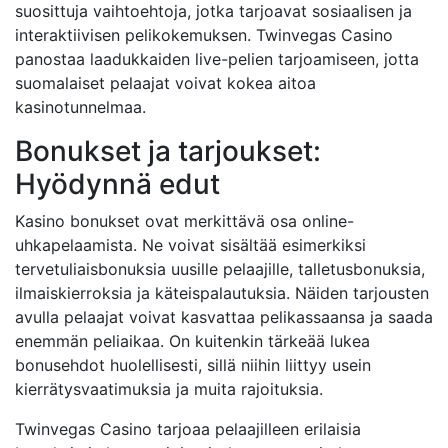
suosittuja vaihtoehtoja, jotka tarjoavat sosiaalisen ja
interaktiivisen pelikokemuksen. Twinvegas Casino
panostaa laadukkaiden live-pelien tarjoamiseen, jotta
suomalaiset pelaajat voivat kokea aitoa
kasinotunnelmaa.
Bonukset ja tarjoukset:
Hyödynnä edut
Kasino bonukset ovat merkittävä osa online-
uhkapelaamista. Ne voivat sisältää esimerkiksi
tervetuliaisbonuksia uusille pelaajille, talletusbonuksia,
ilmaiskierroksia ja käteispalautuksia. Näiden tarjousten
avulla pelaajat voivat kasvattaa pelikassaansa ja saada
enemmän peliaikaa. On kuitenkin tärkeää lukea
bonusehdot huolellisesti, sillä niihin liittyy usein
kierrätysvaatimuksia ja muita rajoituksia.
Twinvegas Casino tarjoaa pelaajilleen erilaisia