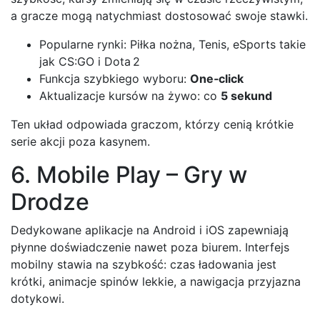
a gracze mogą natychmiast dostosować swoje stawki.
Popularne rynki: Piłka nożna, Tenis, eSports takie
jak CS:GO i Dota 2
Funkcja szybkiego wyboru:
One‑click
Aktualizacje kursów na żywo: co
5 sekund
Ten układ odpowiada graczom, którzy cenią krótkie
serie akcji poza kasynem.
6. Mobile Play – Gry w
Drodze
Dedykowane aplikacje na Android i iOS zapewniają
płynne doświadczenie nawet poza biurem. Interfejs
mobilny stawia na szybkość: czas ładowania jest
krótki, animacje spinów lekkie, a nawigacja przyjazna
dotykowi.