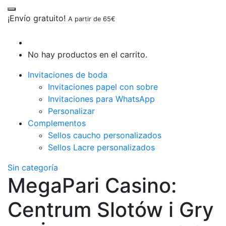
¡Envío gratuito!
A partir de 65€
No hay productos en el carrito.
Invitaciones de boda
Invitaciones papel con sobre
Invitaciones para WhatsApp
Personalizar
Complementos
Sellos caucho personalizados
Sellos Lacre personalizados
Sin categoría
MegaPari Casino:
Centrum Slotów i Gry