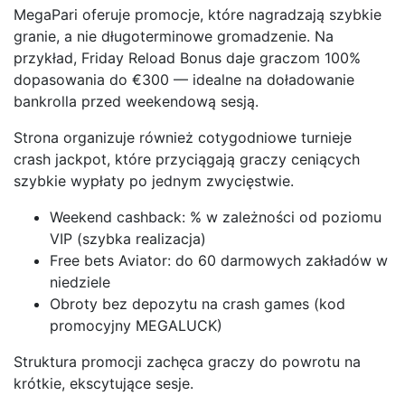
MegaPari oferuje promocje, które nagradzają szybkie
granie, a nie długoterminowe gromadzenie. Na
przykład, Friday Reload Bonus daje graczom 100%
dopasowania do €300 — idealne na doładowanie
bankrolla przed weekendową sesją.
Strona organizuje również cotygodniowe turnieje
crash jackpot, które przyciągają graczy ceniących
szybkie wypłaty po jednym zwycięstwie.
Weekend cashback: % w zależności od poziomu
VIP (szybka realizacja)
Free bets Aviator: do 60 darmowych zakładów w
niedziele
Obroty bez depozytu na crash games (kod
promocyjny MEGALUCK)
Struktura promocji zachęca graczy do powrotu na
krótkie, ekscytujące sesje.