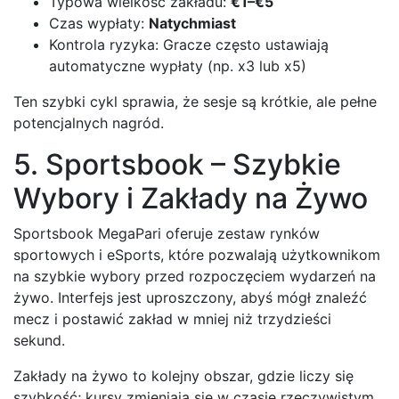
Typowa wielkość zakładu:
€1–€5
Czas wypłaty:
Natychmiast
Kontrola ryzyka: Gracze często ustawiają
automatyczne wypłaty (np. x3 lub x5)
Ten szybki cykl sprawia, że sesje są krótkie, ale pełne
potencjalnych nagród.
5. Sportsbook – Szybkie
Wybory i Zakłady na Żywo
Sportsbook MegaPari oferuje zestaw rynków
sportowych i eSports, które pozwalają użytkownikom
na szybkie wybory przed rozpoczęciem wydarzeń na
żywo. Interfejs jest uproszczony, abyś mógł znaleźć
mecz i postawić zakład w mniej niż trzydzieści
sekund.
Zakłady na żywo to kolejny obszar, gdzie liczy się
szybkość; kursy zmieniają się w czasie rzeczywistym,