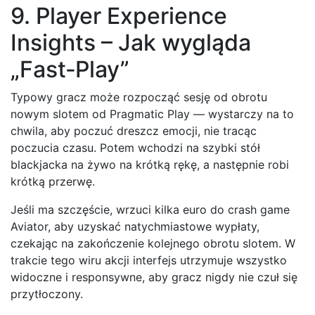
9. Player Experience
Insights – Jak wygląda
„Fast‑Play”
Typowy gracz może rozpocząć sesję od obrotu
nowym slotem od Pragmatic Play — wystarczy na to
chwila, aby poczuć dreszcz emocji, nie tracąc
poczucia czasu. Potem wchodzi na szybki stół
blackjacka na żywo na krótką rękę, a następnie robi
krótką przerwę.
Jeśli ma szczęście, wrzuci kilka euro do crash game
Aviator, aby uzyskać natychmiastowe wypłaty,
czekając na zakończenie kolejnego obrotu slotem. W
trakcie tego wiru akcji interfejs utrzymuje wszystko
widoczne i responsywne, aby gracz nigdy nie czuł się
przytłoczony.