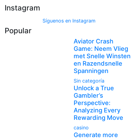
Instagram
Síguenos en Instagram
Popular
Aviator Crash
Game: Neem Vlieg
met Snelle Winsten
en Razendsnelle
Spanningen
Sin categoría
Unlock a True
Gambler’s
Perspective:
Analyzing Every
Rewarding Move
casino
Generate more