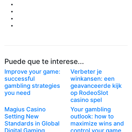
Puede que te interese...
Improve your game:
Verbeter je
successful
winkansen: een
gambling strategies
geavanceerde kijk
you need
op RodeoSlot
casino spel
Magius Casino
Your gambling
Setting New
outlook: how to
Standards in Global
maximize wins and
Digital Gaming
control your game