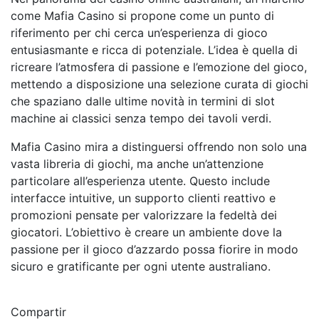
come Mafia Casino si propone come un punto di
riferimento per chi cerca un’esperienza di gioco
entusiasmante e ricca di potenziale. L’idea è quella di
ricreare l’atmosfera di passione e l’emozione del gioco,
mettendo a disposizione una selezione curata di giochi
che spaziano dalle ultime novità in termini di slot
machine ai classici senza tempo dei tavoli verdi.
Mafia Casino mira a distinguersi offrendo non solo una
vasta libreria di giochi, ma anche un’attenzione
particolare all’esperienza utente. Questo include
interfacce intuitive, un supporto clienti reattivo e
promozioni pensate per valorizzare la fedeltà dei
giocatori. L’obiettivo è creare un ambiente dove la
passione per il gioco d’azzardo possa fiorire in modo
sicuro e gratificante per ogni utente australiano.
Compartir