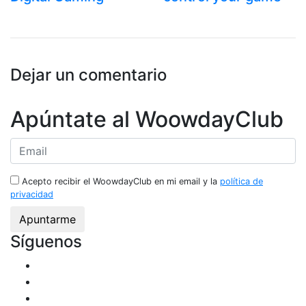
Dejar un comentario
Apúntate al WoowdayClub
Acepto recibir el WoowdayClub en mi email y la
política de
privacidad
Síguenos