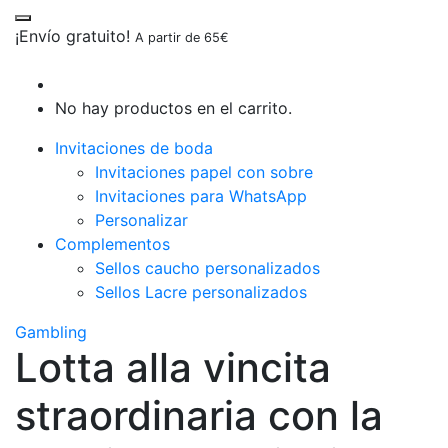
¡Envío gratuito!
A partir de 65€
No hay productos en el carrito.
Invitaciones de boda
Invitaciones papel con sobre
Invitaciones para WhatsApp
Personalizar
Complementos
Sellos caucho personalizados
Sellos Lacre personalizados
Gambling
Lotta alla vincita
straordinaria con la