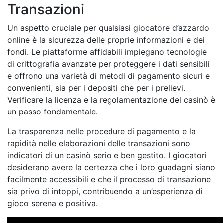
Transazioni
Un aspetto cruciale per qualsiasi giocatore d’azzardo
online è la sicurezza delle proprie informazioni e dei
fondi. Le piattaforme affidabili impiegano tecnologie
di crittografia avanzate per proteggere i dati sensibili
e offrono una varietà di metodi di pagamento sicuri e
convenienti, sia per i depositi che per i prelievi.
Verificare la licenza e la regolamentazione del casinò è
un passo fondamentale.
La trasparenza nelle procedure di pagamento e la
rapidità nelle elaborazioni delle transazioni sono
indicatori di un casinò serio e ben gestito. I giocatori
desiderano avere la certezza che i loro guadagni siano
facilmente accessibili e che il processo di transazione
sia privo di intoppi, contribuendo a un’esperienza di
gioco serena e positiva.