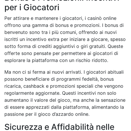
per i Giocatori
Per attirare e mantenere i giocatori, i casinò online
offrono una gamma di bonus e promozioni. I bonus di
benvenuto sono tra i più comuni, offrendo ai nuovi
iscritti un incentivo extra per iniziare a giocare, spesso
sotto forma di crediti aggiuntivi o giri gratuiti. Queste
offerte sono pensate per permettere ai giocatori di
esplorare la piattaforma con un rischio ridotto.
Ma non ci si ferma ai nuovi arrivati. I giocatori abituali
possono beneficiare di programmi fedeltà, bonus
ricarica, cashback e promozioni speciali che vengono
regolarmente aggiornate. Questi incentivi non solo
aumentano il valore del gioco, ma anche la sensazione
di essere apprezzati dalla piattaforma, alimentando la
passione per il gioco d’azzardo online.
Sicurezza e Affidabilità nelle