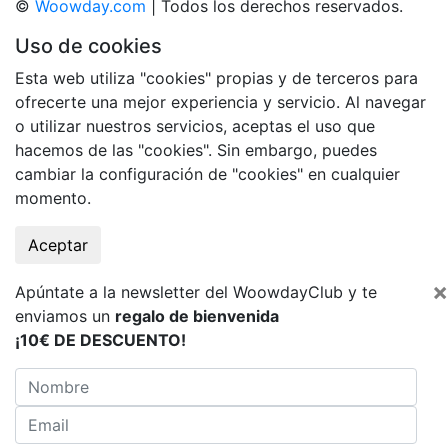
©
Woowday.com
| Todos los derechos reservados.
Uso de cookies
Esta web utiliza "cookies" propias y de terceros para
ofrecerte una mejor experiencia y servicio. Al navegar
o utilizar nuestros servicios, aceptas el uso que
hacemos de las "cookies". Sin embargo, puedes
cambiar la configuración de "cookies" en cualquier
momento.
Aceptar
×
Apúntate a la newsletter del WoowdayClub y te
enviamos un
regalo de bienvenida
¡10€ DE DESCUENTO!