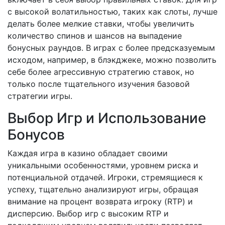
с высокой волатильностью, таких как слоты, лучше
делать более мелкие ставки, чтобы увеличить
количество спинов и шансов на выпадение
бонусных раундов. В играх с более предсказуемым
исходом, например, в блэкджеке, можно позволить
себе более агрессивную стратегию ставок, но
только после тщательного изучения базовой
стратегии игры.
Выбор Игр и Использование
Бонусов
Каждая игра в казино обладает своими
уникальными особенностями, уровнем риска и
потенциальной отдачей. Игроки, стремящиеся к
успеху, тщательно анализируют игры, обращая
внимание на процент возврата игроку (RTP) и
дисперсию. Выбор игр с высоким RTP и