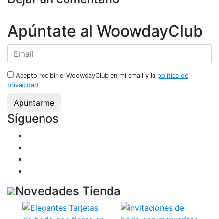
Apúntate al WoowdayClub
Acepto recibir el WoowdayClub en mi email y la
política de
privacidad
Síguenos
Novedades Tienda