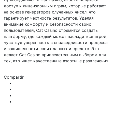
доступ к лицензионным играм, которые работают
на основе генераторов случайных чисел, что
гарантирует честность результатов. Уделяя
внимание комфорту и безопасности своих
пользователей, Cat Casino стремится создать
платформу, где каждый может насладиться игрой,
чувствуя уверенность в справедливости процесса
и защищенности своих данных и средств. Это
делает Cat Casino привлекательным выбором для
тех, кто ищет качественные азартные развлечения.
Compartir