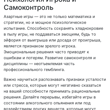
Самоконтроль
Азартные игры — это не только математика и
стратегии, но и мощное психологическое
испытание. Способность сохранять хладнокровие
в пылу игры, не поддаваться эмоциям, будь то
эйфория от выигрыша или досада от проигрыша,
является признаком зрелого игрока.
Эмоциональные решения часто приводят к
ошибкам и потерям. Развитие самоконтроля и
дисциплины — неотъемлемая часть
профессионального гемблинга.
Важно научиться распознавать признаки усталости
или стресса, которые могут негативно сказаться
на вашей способности принимать рациональные
решения. Делайте перерывы, избегайте игры в
состоянии алкогольного опьянения или под
воздействием других веществ, которые могут