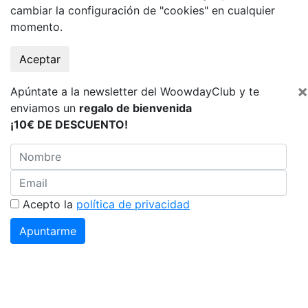
cambiar la configuración de "cookies" en cualquier
momento.
Aceptar
×
Apúntate a la newsletter del WoowdayClub y te
enviamos un
regalo de bienvenida
¡10€ DE DESCUENTO!
Acepto la
política de privacidad
Apuntarme