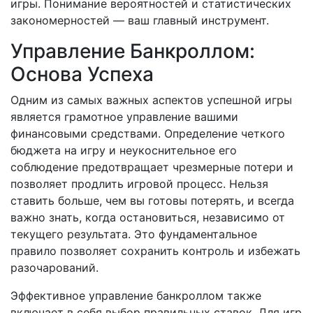
игры. Понимание вероятностей и статистических
закономерностей — ваш главный инструмент.
Управление Банкроллом:
Основа Успеха
Одним из самых важных аспектов успешной игры
является грамотное управление вашими
финансовыми средствами. Определение четкого
бюджета на игру и неукоснительное его
соблюдение предотвращает чрезмерные потери и
позволяет продлить игровой процесс. Нельзя
ставить больше, чем вы готовы потерять, и всегда
важно знать, когда остановиться, независимо от
текущего результата. Это фундаментальное
правило позволяет сохранить контроль и избежать
разочарований.
Эффективное управление банкроллом также
включает в себя выбор правильных ставок. Для игр