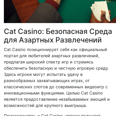
Cat Casino: Безопасная Среда
для Азартных Развлечений
Cat Casino позиционирует себя как официальный
портал для любителей азартных развлечений,
предлагая широкий спектр игр и стремясь
обеспечить безопасную и честную игровую среду.
Здесь игроки могут испытать удачу в
разнообразных захватывающих играх, от
классических слотов до современных видеоигр с
инновационными функциями. Целью Cat Casino
является предоставление незабываемых эмоций и
возможностей для крупного выигрыша.
Присоединяясь к Cat Casino, игроки получают