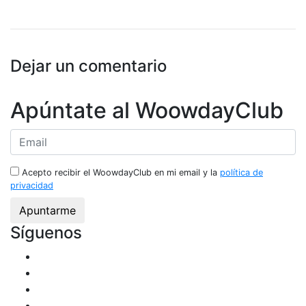
Dejar un comentario
Apúntate al WoowdayClub
Acepto recibir el WoowdayClub en mi email y la
política de
privacidad
Síguenos