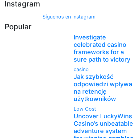
Instagram
Síguenos en Instagram
Popular
Investigate
celebrated casino
frameworks for a
sure path to victory
casino
Jak szybkość
odpowiedzi wpływa
na retencję
użytkowników
Low Cost
Uncover LuckyWins
Casino’s unbeatable
adventure system