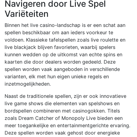
Navigeren door Live Spel
Variëteiten
Binnen het live casino-landschap is er een schat aan
spellen beschikbaar om aan ieders voorkeur te
voldoen. Klassieke tafelspellen zoals live roulette en
live blackjack blijven favorieten, waarbij spelers
kunnen wedden op de uitkomst van echte spins en
kaarten die door dealers worden gedeeld. Deze
spellen worden vaak aangeboden in verschillende
varianten, elk met hun eigen unieke regels en
inzetmogelijkheden.
Naast de traditionele spellen, zijn er ook innovatieve
live game shows die elementen van spelshows en
bordspellen combineren met casinogokken. Titels
zoals Dream Catcher of Monopoly Live bieden een
meer toegankelijke en entertainmentgerichte ervaring.
Deze spellen worden vaak gehost door energieke