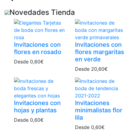
Novedades Tienda
Invitaciones con
Invitaciones con
flores en rosado
flores margaritas
en verde
Desde
0,60
€
Desde
20,60
€
Invitaciones con
Invitaciones
hojas y plantas
minimalistas flor
lila
Desde
0,60
€
Desde
0,60
€