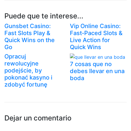
Puede que te interese...
Gunsbet Casino:
Vip Online Casino:
Fast Slots Play &
Fast‑Paced Slots &
Quick Wins on the
Live Action for
Go
Quick Wins
Opracuj
rewolucyjne
7 cosas que no
podejście, by
debes llevar en una
pokonać kasyno i
boda
zdobyć fortunę
Dejar un comentario