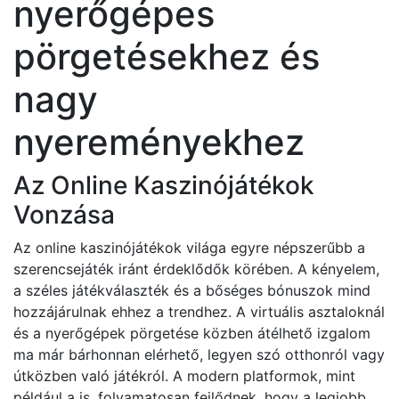
nyerőgépes
pörgetésekhez és
nagy
nyereményekhez
Az Online Kaszinójátékok
Vonzása
Az online kaszinójátékok világa egyre népszerűbb a
szerencsejáték iránt érdeklődők körében. A kényelem,
a széles játékválaszték és a bőséges bónuszok mind
hozzájárulnak ehhez a trendhez. A virtuális asztaloknál
és a nyerőgépek pörgetése közben átélhető izgalom
ma már bárhonnan elérhető, legyen szó otthonról vagy
útközben való játékról. A modern platformok, mint
például a is, folyamatosan fejlődnek, hogy a legjobb