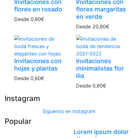
Invitaciones con
Invitaciones con
flores en rosado
flores margaritas
en verde
Desde
0,60
€
Desde
20,60
€
Invitaciones con
Invitaciones
hojas y plantas
minimalistas flor
lila
Desde
0,60
€
Desde
0,60
€
Instagram
Síguenos en Instagram
Popular
Lorem ipsum dolor