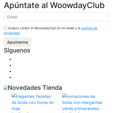
Apúntate al WoowdayClub
Acepto recibir el WoowdayClub en mi email y la
política de
privacidad
Síguenos
Novedades Tienda