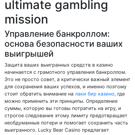
ultimate gambling
mission
Управление банкроллом:
основа безопасности ваших
выигрышей
Защита ваших выигранных средств в казино
начинается с грамотного управления банкроллом.
Это не просто совет, а критически важный элемент
для сохранения ваших успехов, и именно поэтому
стоит обратить внимание на
лаки бир казино
, где
можно применить эти принципы. Определение
суммы, которую вы готовы потратить на игру, и
строгое следование этому лимиту предотвращает
необдуманные потери и помогает сохранить часть
выигранного. Lucky Bear Casino предлагает