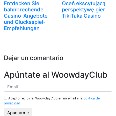
Entdecken Sie
Oceń ekscytującą
bahnbrechende
perspektywę gier
Casino-Angebote
TikiTaka Casino
und Glücksspiel-
Empfehlungen
Dejar un comentario
Apúntate al WoowdayClub
Acepto recibir el WoowdayClub en mi email y la
política de
privacidad