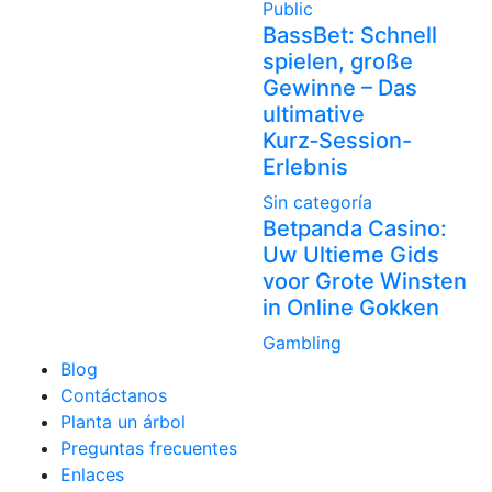
Public
BassBet: Schnell
spielen, große
Gewinne – Das
ultimative
Kurz‑Session-
Erlebnis
Sin categoría
Betpanda Casino:
Uw Ultieme Gids
voor Grote Winsten
in Online Gokken
Gambling
Blog
Contáctanos
Planta un árbol
Preguntas frecuentes
Enlaces