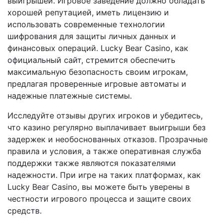
выигрышей. Игровое заведение должно обладать
хорошей репутацией, иметь лицензию и
использовать современные технологии
шифрования для защиты личных данных и
финансовых операций. Lucky Bear Casino, как
официальный сайт, стремится обеспечить
максимальную безопасность своим игрокам,
предлагая проверенные игровые автоматы и
надежные платежные системы.
Исследуйте отзывы других игроков и убедитесь,
что казино регулярно выплачивает выигрыши без
задержек и необоснованных отказов. Прозрачные
правила и условия, а также оперативная служба
поддержки также являются показателями
надежности. При игре на таких платформах, как
Lucky Bear Casino, вы можете быть уверены в
честности игрового процесса и защите своих
средств.