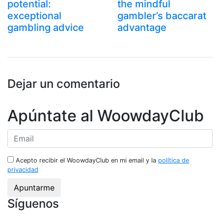
potential:
the mindful
exceptional
gambler’s baccarat
gambling advice
advantage
Dejar un comentario
Apúntate al WoowdayClub
Acepto recibir el WoowdayClub en mi email y la
política de
privacidad
Síguenos