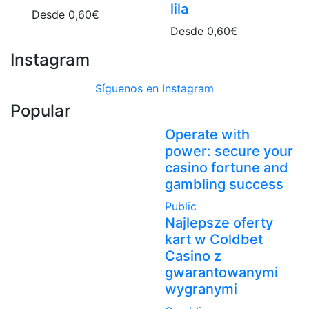
lila
Desde
0,60
€
Desde
0,60
€
Instagram
Síguenos en Instagram
Popular
Operate with
power: secure your
casino fortune and
gambling success
Public
Najlepsze oferty
kart w Coldbet
Casino z
gwarantowanymi
wygranymi