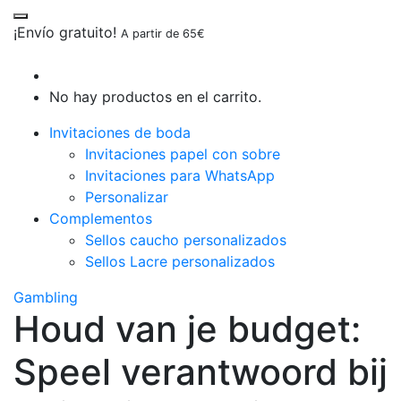
¡Envío gratuito!
A partir de 65€
No hay productos en el carrito.
Invitaciones de boda
Invitaciones papel con sobre
Invitaciones para WhatsApp
Personalizar
Complementos
Sellos caucho personalizados
Sellos Lacre personalizados
Gambling
Houd van je budget:
Speel verantwoord bij