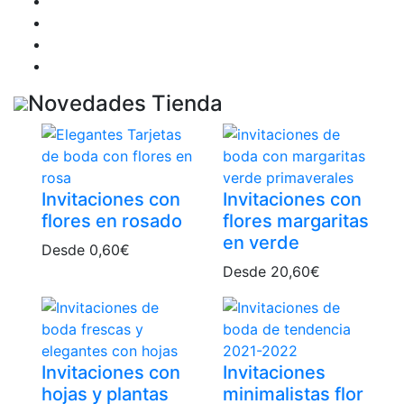
Novedades Tienda
Invitaciones con
Invitaciones con
flores en rosado
flores margaritas
en verde
Desde
0,60
€
Desde
20,60
€
Invitaciones con
Invitaciones
hojas y plantas
minimalistas flor