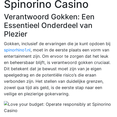
Spinorino Casino
Verantwoord Gokken: Een
Essentieel Onderdeel van
Plezier
Gokken, inclusief de ervaringen die je kunt opdoen bij
spinorhino1.nl
, moet in de eerste plaats een vorm van
entertainment zijn. Om ervoor te zorgen dat het leuk
en beheersbaar blijft, is verantwoord gokken cruciaal.
Dit betekent dat je bewust moet zijn van je eigen
speelgedrag en de potentiële risico’s die eraan
verbonden zijn. Het stellen van duidelijke grenzen,
zowel qua tijd als geld, is de eerste stap naar een
veilige en plezierige gokervaring.