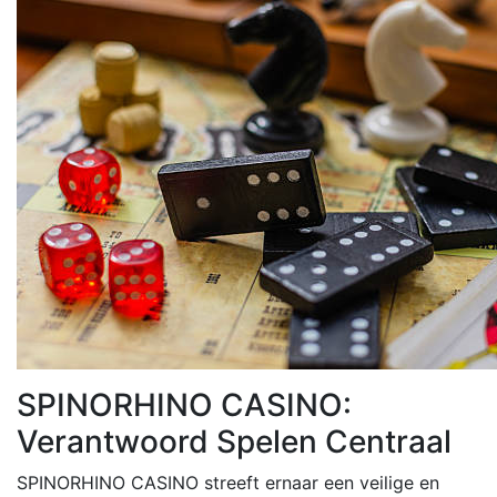
SPINORHINO CASINO:
Verantwoord Spelen Centraal
SPINORHINO CASINO streeft ernaar een veilige en