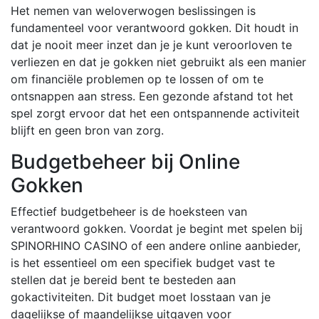
Het nemen van weloverwogen beslissingen is
fundamenteel voor verantwoord gokken. Dit houdt in
dat je nooit meer inzet dan je je kunt veroorloven te
verliezen en dat je gokken niet gebruikt als een manier
om financiële problemen op te lossen of om te
ontsnappen aan stress. Een gezonde afstand tot het
spel zorgt ervoor dat het een ontspannende activiteit
blijft en geen bron van zorg.
Budgetbeheer bij Online
Gokken
Effectief budgetbeheer is de hoeksteen van
verantwoord gokken. Voordat je begint met spelen bij
SPINORHINO CASINO of een andere online aanbieder,
is het essentieel om een specifiek budget vast te
stellen dat je bereid bent te besteden aan
gokactiviteiten. Dit budget moet losstaan van je
dagelijkse of maandelijkse uitgaven voor