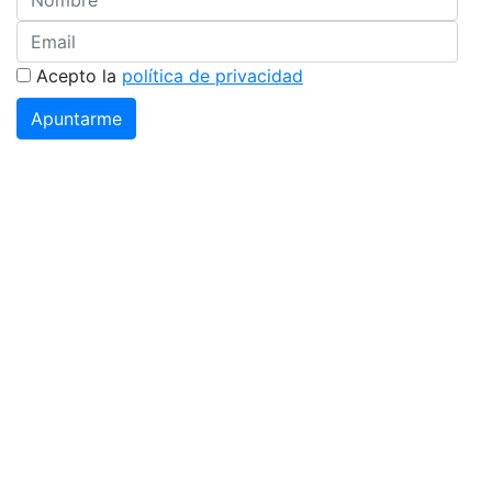
Acepto la
política de privacidad
Apuntarme