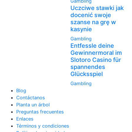
Gambling
Uczciwe stawki jak
docenić swoje
szanse na grę w
kasynie
Gambling
Entfessle deine
Gewinnermoral im
Slotoro Casino für
spannendes
Glücksspiel
Gambling
Blog
Contáctanos
Planta un árbol
Preguntas frecuentes
Enlaces
Términos y condiciones