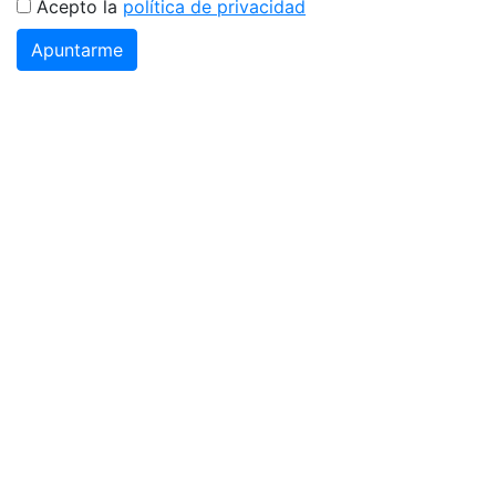
Acepto la
política de privacidad
Apuntarme