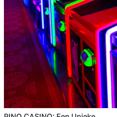
PINO CASINO: Een Unieke