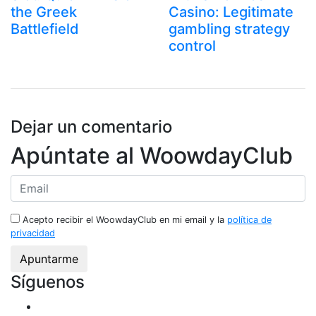
the Greek
Casino: Legitimate
Battlefield
gambling strategy
control
Dejar un comentario
Apúntate al WoowdayClub
Acepto recibir el WoowdayClub en mi email y la
política de
privacidad
Síguenos