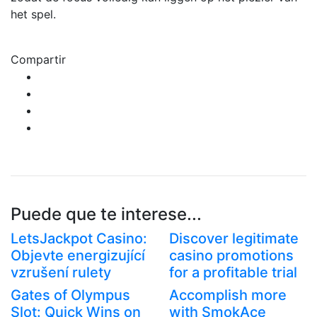
het spel.
Compartir
Puede que te interese...
LetsJackpot Casino:
Discover legitimate
Objevte energizující
casino promotions
vzrušení rulety
for a profitable trial
Gates of Olympus
Accomplish more
Slot: Quick Wins on
with SmokAce