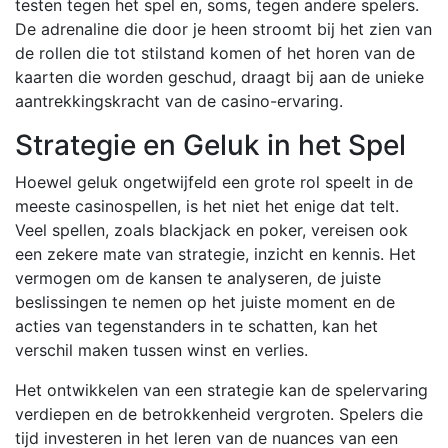
testen tegen het spel en, soms, tegen andere spelers.
De adrenaline die door je heen stroomt bij het zien van
de rollen die tot stilstand komen of het horen van de
kaarten die worden geschud, draagt bij aan de unieke
aantrekkingskracht van de casino-ervaring.
Strategie en Geluk in het Spel
Hoewel geluk ongetwijfeld een grote rol speelt in de
meeste casinospellen, is het niet het enige dat telt.
Veel spellen, zoals blackjack en poker, vereisen ook
een zekere mate van strategie, inzicht en kennis. Het
vermogen om de kansen te analyseren, de juiste
beslissingen te nemen op het juiste moment en de
acties van tegenstanders in te schatten, kan het
verschil maken tussen winst en verlies.
Het ontwikkelen van een strategie kan de spelervaring
verdiepen en de betrokkenheid vergroten. Spelers die
tijd investeren in het leren van de nuances van een