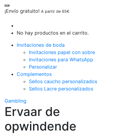
¡Envío gratuito!
A partir de 65€
No hay productos en el carrito.
Invitaciones de boda
Invitaciones papel con sobre
Invitaciones para WhatsApp
Personalizar
Complementos
Sellos caucho personalizados
Sellos Lacre personalizados
Gambling
Ervaar de
opwindende