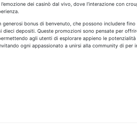
 l’emozione dei casinò dal vivo, dove l’interazione con crou
perienza.
con generosi bonus di benvenuto, che possono includere fino
imi dieci depositi. Queste promozioni sono pensate per offri
, permettendo agli utenti di esplorare appieno le potenzialità
invitando ogni appassionato a unirsi alla community di per i