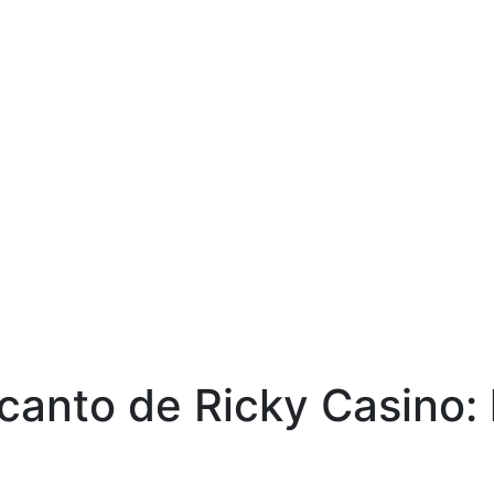
anto de Ricky Casino: l