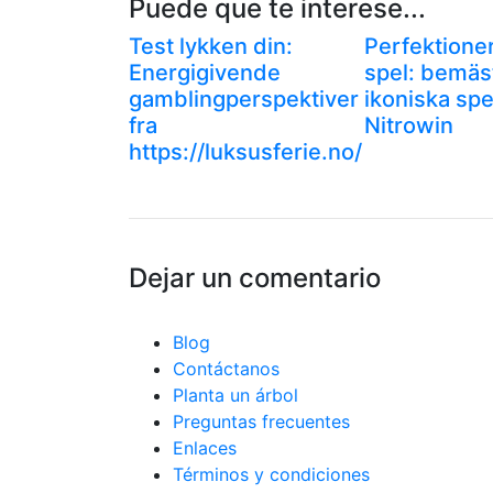
Puede que te interese...
Test lykken din:
Perfektioner
Energigivende
spel: bemäs
gamblingperspektiver
ikoniska spe
fra
Nitrowin
https://luksusferie.no/
Dejar un comentario
Blog
Contáctanos
Planta un árbol
Preguntas frecuentes
Enlaces
Términos y condiciones