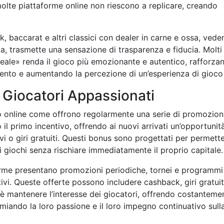
olte piattaforme online non riescono a replicare, creando
ck, baccarat e altri classici con dealer in carne e ossa, vede
uota, trasmette una sensazione di trasparenza e fiducia. Molti
eale» renda il gioco più emozionante e autentico, rafforza
mento e aumentando la percezione di un’esperienza di gioco
 Giocatori Appassionati
sinò online come offrono regolarmente una serie di promozion
il primo incentivo, offrendo ai nuovi arrivati un’opportunità
vi o giri gratuiti. Questi bonus sono progettati per permette
oi giochi senza rischiare immediatamente il proprio capitale.
orme presentano promozioni periodiche, tornei e programmi
ivi. Queste offerte possono includere cashback, giri gratuit
 è mantenere l’interesse dei giocatori, offrendo costanteme
miando la loro passione e il loro impegno continuativo sull