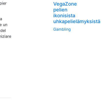
pier
VegaZone
pelien
ikonisista
 a
uhkapelielämyksistä
re un
Gambling
 del
niziare