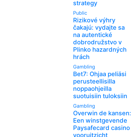
strategy
Public
Rizikové výhry
čakajú: vydajte sa
na autentické
dobrodružstvo v
Plinko hazardných
hrách
Gambling
Bet7: Ohjaa peliäsi
perusteellisilla
noppaohjeilla
suotuisiin tuloksiin
Gambling
Overwin de kansen:
Een winstgevende
Paysafecard casino
vooruitzicht