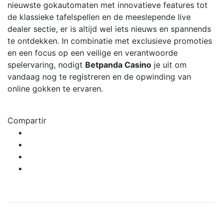
nieuwste gokautomaten met innovatieve features tot
de klassieke tafelspellen en de meeslepende live
dealer sectie, er is altijd wel iets nieuws en spannends
te ontdekken. In combinatie met exclusieve promoties
en een focus op een veilige en verantwoorde
spelervaring, nodigt
Betpanda Casino
je uit om
vandaag nog te registreren en de opwinding van
online gokken te ervaren.
Compartir