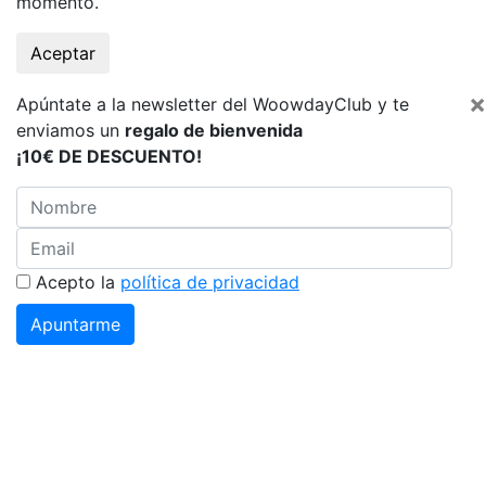
momento.
Aceptar
×
Apúntate a la newsletter del WoowdayClub y te
enviamos un
regalo de bienvenida
¡10€ DE DESCUENTO!
Acepto la
política de privacidad
Apuntarme