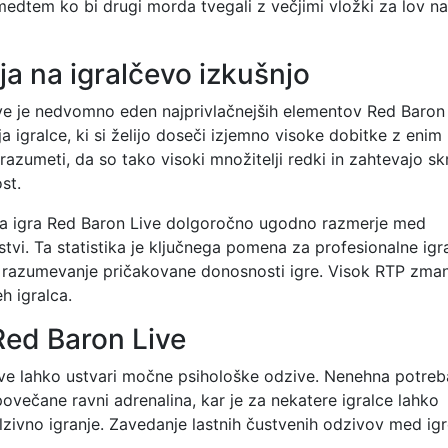
, medtem ko bi drugi morda tvegali z večjimi vložki za lov na
ja na igralčevo izkušnjo
ve je nedvomno eden najprivlačnejših elementov Red Baron 
a igralce, ki si želijo doseči izjemno visoke dobitke z enim
zumeti, da so tako visoki množitelji redki in zahtevajo sk
st.
ma igra Red Baron Live dolgoročno ugodno razmerje med
stvi. Ta statistika je ključnega pomena za profesionalne igr
n razumevanje pričakovane donosnosti igre. Visok RTP zman
h igralca.
 Red Baron Live
ive lahko ustvari močne psihološke odzive. Nenehna potre
povečane ravni adrenalina, kar je za nekatere igralce lahko
zivno igranje. Zavedanje lastnih čustvenih odzivov med igr