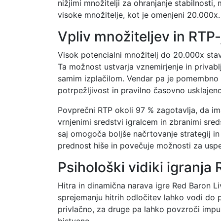
nižjimi množitelji za ohranjanje stabilnosti
visoke množitelje, kot je omenjeni 20.000x.
Vpliv množiteljev in RTP-
Visok potencialni množitelj do 20.000x sta
Ta možnost ustvarja vznemirjenje in privablj
samim izplačilom. Vendar pa je pomembno ra
potrpežljivost in pravilno časovno usklajeno
Povprečni RTP okoli 97 % zagotavlja, da i
vrnjenimi sredstvi igralcem in zbranimi sred
saj omogoča boljše načrtovanje strategij i
prednost hiše in povečuje možnosti za uspe
Psihološki vidiki igranja
Hitra in dinamična narava igre Red Baron L
sprejemanju hitrih odločitev lahko vodi do 
privlačno, za druge pa lahko povzroči impul