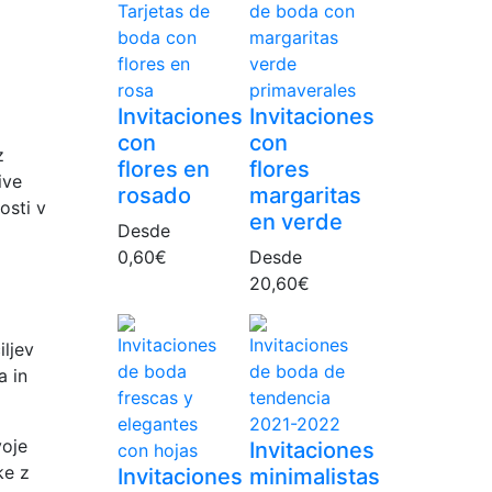
Invitaciones
Invitaciones
con
con
z
flores en
flores
ive
rosado
margaritas
osti v
en verde
Desde
0,60
€
Desde
20,60
€
iljev
a in
voje
Invitaciones
ke z
Invitaciones
minimalistas