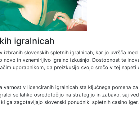
kih igralnicah
v izbranih slovenskih spletnih igralnicah, kar jo uvršča med
čejo novo in vznemirljivo igralno izkušnjo. Dostopnost te inov
čim uporabnikom, da preizkusijo svojo srečo v tej napeti 
a varnost v licenciranih igralnicah sta ključnega pomena za
gralci se lahko osredotočijo na strategijo in zabavo, saj ve
ki ga zagotavljajo slovenski ponudniki spletnih casino iger.