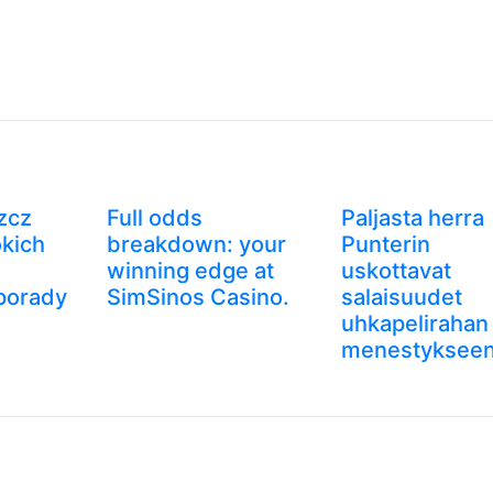
zcz
Full odds
Paljasta herra
kich
breakdown: your
Punterin
winning edge at
uskottavat
porady
SimSinos Casino.
salaisuudet
uhkapelirahan
menestyksee