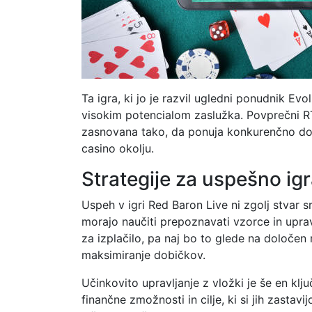
Ta igra, ki jo je razvil ugledni ponudnik Ev
visokim potencialom zaslužka. Povprečni RTP
zasnovana tako, da ponuja konkurenčno donos
casino okolju.
Strategije za uspešno ig
Uspeh v igri Red Baron Live ni zgolj stvar s
morajo naučiti prepoznavati vzorce in upravl
za izplačilo, pa naj bo to glede na določen 
maksimiranje dobičkov.
Učinkovito upravljanje z vložki je še en ključ
finančne zmožnosti in cilje, ki si jih zastav