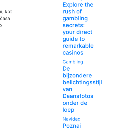
Explore the
rush of
i, kot
gambling
 časa
secrets:
o
your direct
guide to
remarkable
casinos
Gambling
De
bijzondere
belichtingsstijl
van
Daansfotos
onder de
loep
Navidad
Poznaj