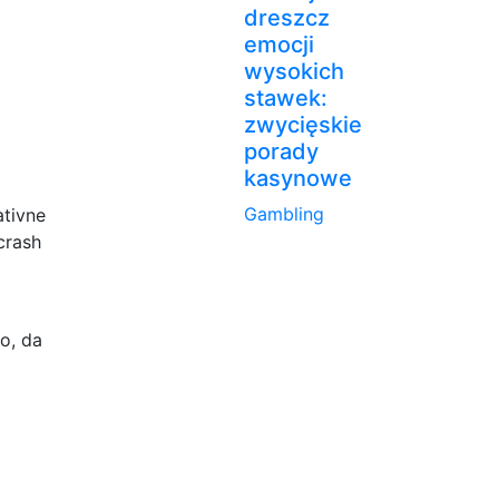
dreszcz
emocji
wysokich
stawek:
zwycięskie
porady
kasynowe
Gambling
ativne
crash
do, da