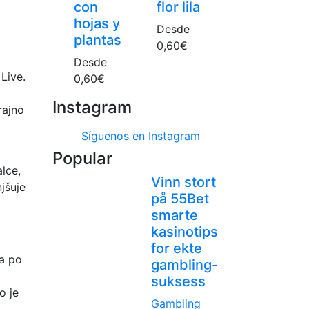
con
flor lila
hojas y
Desde
plantas
0,60
€
Desde
Live.
0,60
€
Instagram
rajno
Síguenos en Instagram
Popular
alce,
Vinn stort
jšuje
på 55Bet
smarte
kasinotips
for ekte
ba po
gambling-
suksess
o je
Gambling