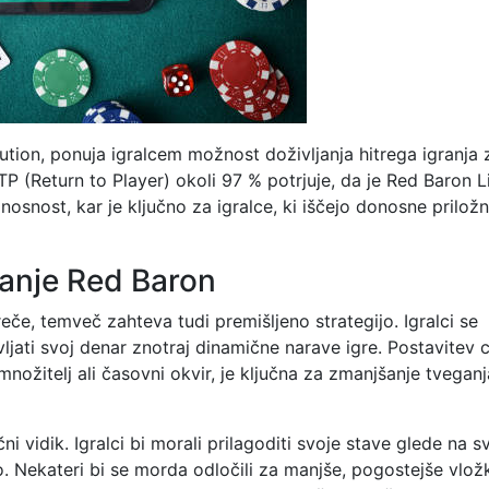
olution, ponuja igralcem možnost doživljanja hitrega igranja 
 (Return to Player) okoli 97 % potrjuje, da je Red Baron L
nost, kar je ključno za igralce, ki iščejo donosne priložn
ranje Red Baron
reče, temveč zahteva tudi premišljeno strategijo. Igralci se
jati svoj denar znotraj dinamične narave igre. Postavitev c
množitelj ali časovni okvir, je ključna za zmanjšanje tveganj
ni vidik. Igralci bi morali prilagoditi svoje stave glede na s
ijo. Nekateri bi se morda odločili za manjše, pogostejše vlož