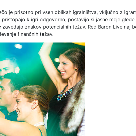
čo je prisotno pri vseh oblikah igralništva, vključno z igram
ci pristopajo k igri odgovorno, postavijo si jasne meje glede
 se zavedajo znakov potencialnih težav. Red Baron Live naj b
evanje finančnih težav.