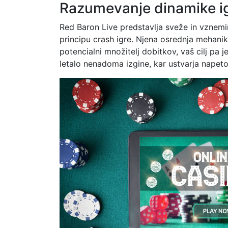
Razumevanje dinamike ig
Red Baron Live predstavlja sveže in vznemirl
principu crash igre. Njena osrednja mehanika
potencialni množitelj dobitkov, vaš cilj pa j
letalo nenadoma izgine, kar ustvarja napeto