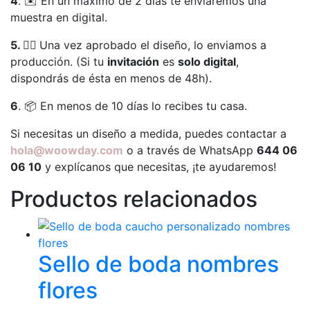
4
. ✉️ En un máximo de 2 días te enviaremos una
muestra en digital.
5. 👍🏻
Una vez aprobado el diseño, lo enviamos a
producción. (Si tu
invitación
es
solo digital
,
dispondrás de ésta en menos de 48h).
6
. 📦 En menos de 10 días lo recibes tu casa.
Si necesitas un diseño a medida, puedes contactar a
hola@woowday.com
o a través de WhatsApp
644 06
06 10
y explícanos que necesitas, ¡te ayudaremos!
Productos relacionados
Sello de boda nombres
flores