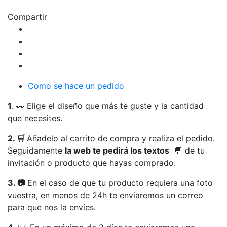
personalizado
letra
Compartir
a
máquina
vintage
cantidad
Como se hace un pedido
1
. 👀 Elige el diseño que más te guste y la cantidad
que necesites.
2. 🛒
Añadelo al carrito de compra y realiza el pedido.
Seguidamente
la web te pedirá los textos
💬 de tu
invitación o producto que hayas comprado.
3. 📷
En el caso de que tu producto requiera una foto
vuestra, en menos de 24h te enviaremos un correo
para que nos la envíes.