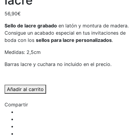
lacre
56,90
€
Sello de lacre grabado
en latón y montura de madera.
Consigue un acabado especial en tus invitaciones de
boda con los
sellos para lacre personalizados
.
Medidas: 2,5cm
Barras lacre y cuchara no incluido en el precio.
sello
Añadir al carrito
de
boda
Compartir
personalizado
con
lacre
cantidad