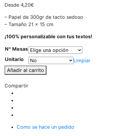
Desde
4,20
€
– Papel de 300gr de tacto sedoso
– Tamaño 21 x 15 cm
¡100% personalizable con tus textos!
Nº Mesas
Unitario
Limpiar
Número
Añadir al carrito
de
mesa
Compartir
o
meseros
minimal
flor
roja
Como se hace un pedido
cantidad