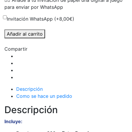
👉🏻 Añade a tu invitación de papel una digital a juego
para enviar por WhatsApp
Invitación WhatsApp (+
8,00
€
)
Invitaciones
Añadir al carrito
tropicales
minimal
Compartir
acuarela
cantidad
Descripción
Como se hace un pedido
Descripción
Incluye: