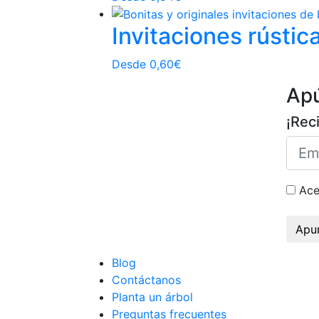
Invitaciones rústic
Desde
0,60
€
Ap
¡Rec
Ace
Apu
Blog
Contáctanos
Planta un árbol
Preguntas frecuentes