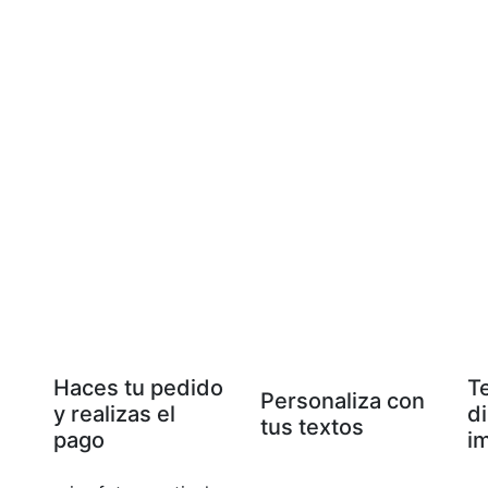
Haces tu pedido
T
Personaliza con
y realizas el
d
tus textos
pago
i