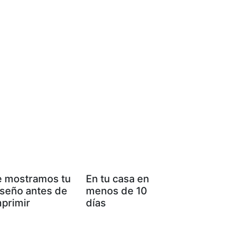
e mostramos tu
En tu casa en
iseño antes de
menos de 10
mprimir
días