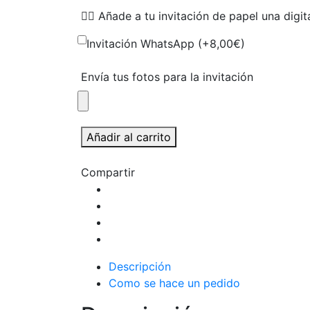
👉🏻 Añade a tu invitación de papel una dig
Invitación WhatsApp (+
8,00
€
)
Envía tus fotos para la invitación
Invitaciones
Añadir al carrito
con
varias
Compartir
fotos
vertical
cantidad
Descripción
Como se hace un pedido