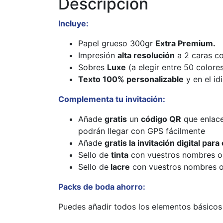
Descripción
Incluye:
Papel grueso 300gr
Extra Premium.
Impresión
alta resolución
a 2 caras co
Sobres
Luxe
(a elegir entre 50 colore
Texto 100% personalizable
y en el id
Complementa tu invitación:
Añade
gratis
un
código QR
que enlac
podrán llegar con GPS fácilmente
Añade
gratis la invitación digital pa
Sello de
tinta
con vuestros nombres o in
Sello de
lacre
con vuestros nombres o in
Packs de boda ahorro:
Puedes añadir todos los elementos básico