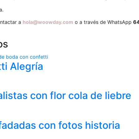
a.
ontactar a
hola@woowday.com
o a través de WhatsApp
64
os
ti Alegría
listas con flor cola de liebre
fadadas con fotos historia