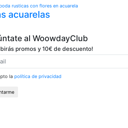
as acuarelas
úntate al WoowdayClub
ibirás promos y 10€ de descuento!
pto la
política de privacidad
ntarme