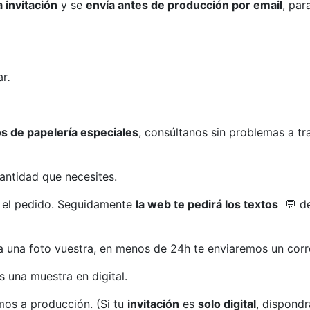
 invitación
y se
envía antes de producción por email
, par
ar
.
s de papelería especiales
, consúltanos sin problemas a t
cantidad que necesites.
a el pedido. Seguidamente
la web te pedirá los textos
💬 de
a una foto vuestra, en menos de 24h te enviaremos un corr
 una muestra en digital.
mos a producción. (Si tu
invitación
es
solo digital
, dispond