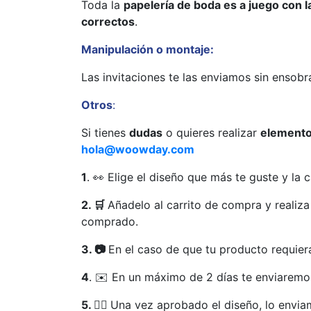
Toda la
papelería de boda es a juego con la
correctos
.
Manipulación o montaje:
Las invitaciones te las enviamos sin ensobr
Otros
:
Si tienes
dudas
o quieres realizar
elemento
hola@woowday.com
1
. 👀 Elige el diseño que más te guste y la 
2. 🛒
Añadelo al carrito de compra y realiz
comprado.
3. 📷
En el caso de que tu producto requier
4
. ✉️ En un máximo de 2 días te enviaremos
5. 👍🏻
Una vez aprobado el diseño, lo envia