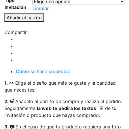
Tipo
invitación
Limpiar
Invitación
Añadir al carrito
digital
minimalista
Compartir
tonos
naturales
cantidad
Como se hace un pedido
1
. 👀 Elige el diseño que más te guste y la cantidad
que necesites.
2. 🛒
Añadelo al carrito de compra y realiza el pedido.
Seguidamente
la web te pedirá los textos
💬 de tu
invitación o producto que hayas comprado.
3. 📷
En el caso de que tu producto requiera una foto