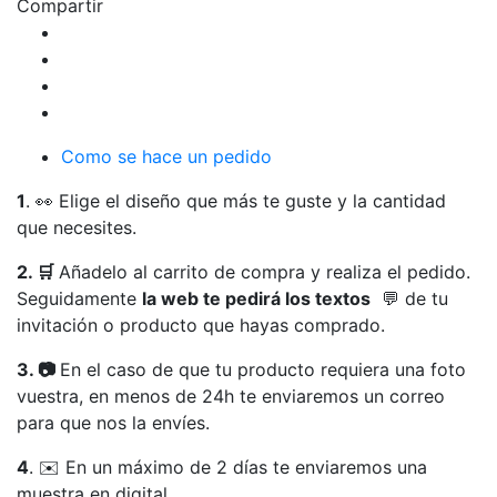
Compartir
foto
Polaroid
cantidad
Como se hace un pedido
1
. 👀 Elige el diseño que más te guste y la cantidad
que necesites.
2. 🛒
Añadelo al carrito de compra y realiza el pedido.
Seguidamente
la web te pedirá los textos
💬 de tu
invitación o producto que hayas comprado.
3. 📷
En el caso de que tu producto requiera una foto
vuestra, en menos de 24h te enviaremos un correo
para que nos la envíes.
4
. ✉️ En un máximo de 2 días te enviaremos una
muestra en digital.